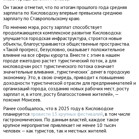
Он также отметил, что по итогам прошлого года средняя
зарплата по Кисловодску впервые превысила среднюю
зарплату по Ставропольскому краю.
По мнению мэра, росту зарплат способствует
продолжающееся комплексное развитие Кисловодска:
улучшается городская инфраструктура, строятся новые
объекты, благоустраиваются общественные пространства.
«Такой прогресс, безусловно, оказывает положительное
влияние на все сферы курорта. Вместе с этим в нашем
городе ежегодно растет туристический поток, а для
кисловодчан рост туристического потока означает
значительные вливания „туристических“ денег в городскую
экономику. Это, в свою очередь, приводит к повышению
доходности туристической отрасли для предпринимателей и
организаций города, созданию новых рабочих мест, росту
зарплат и, в итоге, росту благосостояния жителей», —
пояснил Моисеев.
Ранее сообщалось, что в 2025 году в Кисловодске
планируется
провести 15 крупных фестивалей
, в том числе
гастрономических. По данным властей, каждое такое
крупное мероприятие привлекает не менее 10 тысяч
человек — как туристов, так и местных жителей.