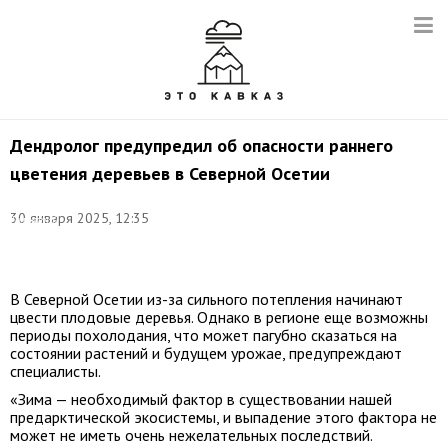
Дендролог предупредил об опасности раннего
цветения деревьев в Северной Осетии
Фото:
30 января 2025, 12:35
Дмитрий
Ягодкин/
ТАСС
В Северной Осетии из-за сильного потепления начинают
цвести плодовые деревья. Однако в регионе еще возможны
периоды похолодания, что может пагубно сказаться на
состоянии растений и будущем урожае, предупреждают
специалисты.
«Зима — необходимый фактор в существовании нашей
предарктической экосистемы, и выпадение этого фактора не
может не иметь очень нежелательных последствий.