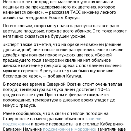
Несколько лет подряд нет массового урожая кизила и
лещины из-за преждевременного их цветения, которое
начинается сейчас», — рассказал ТАСС инженер лесного
хозяйства, дендролог Роальд Каупуш.
По его словам, скоро могут начать распускаться все рано
цветущие плодовые, прежде всего абрикос. Это тоже может
негативно сказаться на будущем урожае.
Эксперт также отметил, что на орехе медвежьем (лещине
древовидной) цветочные почки распустились еще в начале
декабря при полном покое мужских цветков. «Весной
предыдущего года заморозки свели на нет обильное
женское цветение у грецкого ореха с опозданием пыления
мужских сережек. В результате у них было щуплое или
бесплодное ядро», — добавил Каупуш.
В последнее время в Северной Осетии стоит очень теплая
погода, температура воздуха днем достигает 10−15
градусов выше нуля. При этом в феврале ожидается
похолодание, температура в дневное время упадет до
минус 1 градуса.
Ранее сообщалось, что в связи с теплой погодой на
Ставрополье на месяц раньше обычного
зацвели
подснежники
и другие первоцветы, а в столице Кабардино-
Балкарии Нальчике
подснежники и морозники
заметили еще