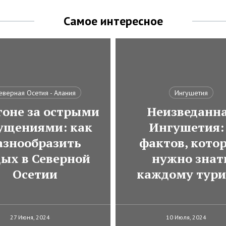
Самое интересное
еверная Осетия - Алания
Ингушетия
гоне за острыми
Неизведанн
ущениями: как
Ингушетия:
азнообразить
фактов, кото
дых в Северной
нужно знат
Осетии
каждому тури
27 Июня, 2024
10 Июля, 2024