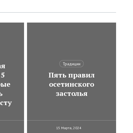
ая
Традиции
 5
Пять правил
рые
осетинского
ь
застолья
сту
15 Марта, 2024