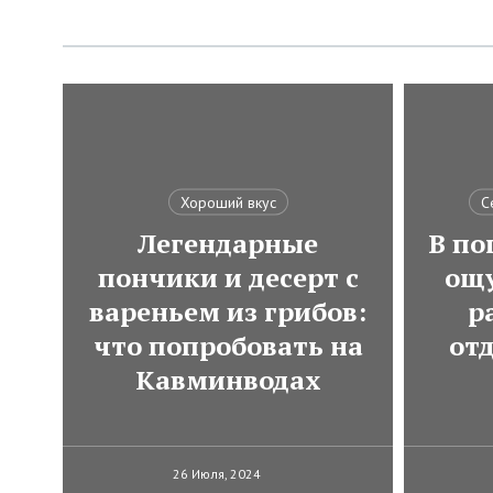
Хороший вкус
С
Легендарные
В по
пончики и десерт с
ощ
вареньем из грибов:
р
что попробовать на
от
Кавминводах
26 Июля, 2024