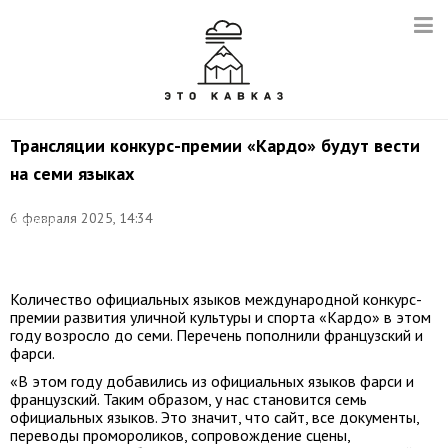
Трансляции конкурс-премии «Кардо» будут вести
на семи языках
Фото:
6 февраля 2025, 14:34
Дмитрий
Степанов/
ТАСС
Количество официальных языков международной конкурс-
премии развития уличной культуры и спорта «Кардо» в этом
году возросло до семи. Перечень пополнили французский и
фарси.
«В этом году добавились из официальных языков фарси и
французский. Таким образом, у нас становится семь
официальных языков. Это значит, что сайт, все документы,
переводы промороликов, сопровождение сцены,