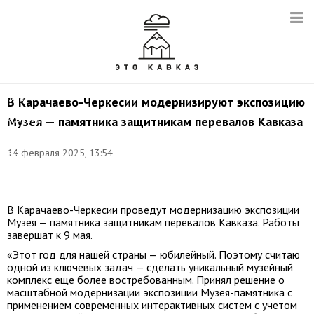
Фото:
В Карачаево-Черкесии модернизируют экспозицию
Kemal
Музея — памятника защитникам перевалов Кавказа
KOZBAEV/
Собственная
работа/CC
14 февраля 2025, 13:54
BY-
SA
4.0
В Карачаево-Черкесии проведут модернизацию экспозиции
Музея — памятника защитникам перевалов Кавказа. Работы
завершат к 9 мая.
«Этот год для нашей страны — юбилейный. Поэтому считаю
одной из ключевых задач — сделать уникальный музейный
комплекс еще более востребованным. Принял решение о
масштабной модернизации экспозиции Музея-памятника с
применением современных интерактивных систем с учетом