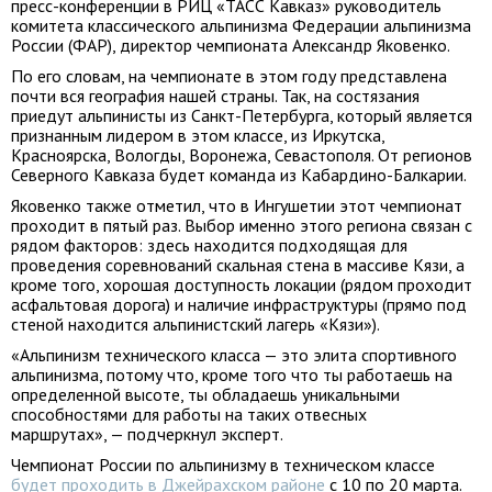
пресс-конференции в РИЦ «ТАСС Кавказ» руководитель
комитета классического альпинизма Федерации альпинизма
России (ФАР), директор чемпионата Александр Яковенко.
По его словам, на чемпионате в этом году представлена
почти вся география нашей страны. Так, на состязания
приедут альпинисты из Санкт-Петербурга, который является
признанным лидером в этом классе, из Иркутска,
Красноярска, Вологды, Воронежа, Севастополя. От регионов
Северного Кавказа будет команда из Кабардино-Балкарии.
Яковенко также отметил, что в Ингушетии этот чемпионат
проходит в пятый раз. Выбор именно этого региона связан с
рядом факторов: здесь находится подходящая для
проведения соревнований скальная стена в массиве Кязи, а
кроме того, хорошая доступность локации (рядом проходит
асфальтовая дорога) и наличие инфраструктуры (прямо под
стеной находится альпинистский лагерь «Кязи»).
«Альпинизм технического класса — это элита спортивного
альпинизма, потому что, кроме того что ты работаешь на
определенной высоте, ты обладаешь уникальными
способностями для работы на таких отвесных
маршрутах», — подчеркнул эксперт.
Чемпионат России по альпинизму в техническом классе
будет проходить в Джейрахском районе
с 10 по 20 марта.