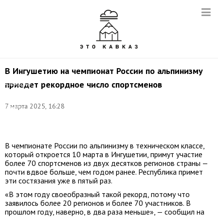
В Ингушетию на чемпионат России по альпинизму
приедет рекордное число спортсменов
Александр
Яковенко.
Фото:
7 марта 2025, 16:28
Данил
Киселев/
ТАСС
В чемпионате России по альпинизму в техническом классе,
который откроется 10 марта в Ингушетии, примут участие
более 70 спортсменов из двух десятков регионов страны —
почти вдвое больше, чем годом ранее. Республика примет
эти состязания уже в пятый раз.
«В этом году своеобразный такой рекорд, потому что
заявилось более 20 регионов и более 70 участников. В
прошлом году, наверно, в два раза меньше», — сообщил на