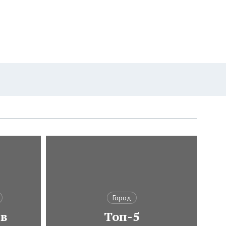
Город
 в
Топ-5