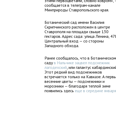
этими первоцветами, словно ковром», 
сообщается в телеграм-канале
Минприроды Ставропольского края.
Ботанический сад имени Василия
Скрипчинского расположен в центре
Ставрополя на площади свыше 130
гектаров. Адрес сада: улица Ленина, 478
Центральный вход — со стороны
Западного обхода.
Ранее сообщалось, что в Ботаническо
саду
в Нальчике зацвел подснежник
лагодехский
, или галантус кабардинский
Этот редкий вид подснежников
встречается только на Кавказе. А перв
весенние цветы — подснежники и
морозники — благодаря теплой зиме
появились здесь
еще в середине января