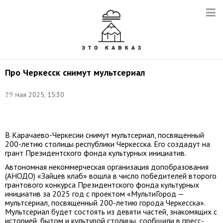
Про Черкесск снимут мультсериал
Фото:
29 мая 2025, 15:30
Иван
Губский/
ТАСС
В Карачаево-Черкесии снимут мультсериал, посвященный
200-летию столицы республики Черкесска. Его создадут на
грант Президентского фонда культурных инициатив.
Автономная некоммерческая организация допобразования
(АНОДО) «Зайцев клаб» вошла в число победителей второго
грантового конкурса Президентского фонда культурных
инициатив за 2025 год с проектом «МультиГород —
мультсериал, посвященный 200-летию города Черкесска».
Мультсериал будет состоять из девяти частей, знакомящих с
историей, бытом и культурой столицы, сообщили в пресс-