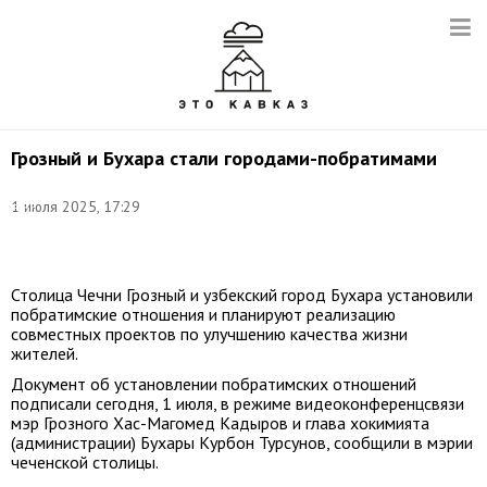
Грозный и Бухара стали городами-побратимами
Фото:
1 июля 2025, 17:29
Егор
Алеев/
ТАСС
Столица Чечни Грозный и узбекский город Бухара установили
побратимские отношения и планируют реализацию
совместных проектов по улучшению качества жизни
жителей.
Документ об установлении побратимских отношений
подписали сегодня, 1 июля, в режиме видеоконференцсвязи
мэр Грозного Хас-Магомед Кадыров и глава хокимията
(администрации) Бухары Курбон Турсунов, сообщили в мэрии
чеченской столицы.