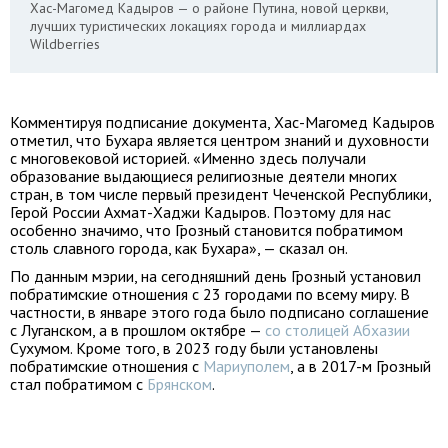
Хас-Магомед Кадыров — о районе Путина, новой церкви,
лучших туристических локациях города и миллиардах
Wildberries
Комментируя подписание документа, Хас-Магомед Кадыров
отметил, что Бухара является центром знаний и духовности
с многовековой историей. «Именно здесь получали
образование выдающиеся религиозные деятели многих
стран, в том числе первый президент Чеченской Республики,
Герой России Ахмат-Хаджи Кадыров. Поэтому для нас
особенно значимо, что Грозный становится побратимом
столь славного города, как Бухара», — сказал он.
По данным мэрии, на сегодняшний день Грозный установил
побратимские отношения с 23 городами по всему миру. В
частности, в январе этого года было подписано соглашение
с Луганском, а в прошлом октябре —
со столицей Абхазии
Сухумом. Кроме того, в 2023 году были установлены
побратимские отношения с
Мариуполем
, а в 2017-м Грозный
стал побратимом с
Брянском
.