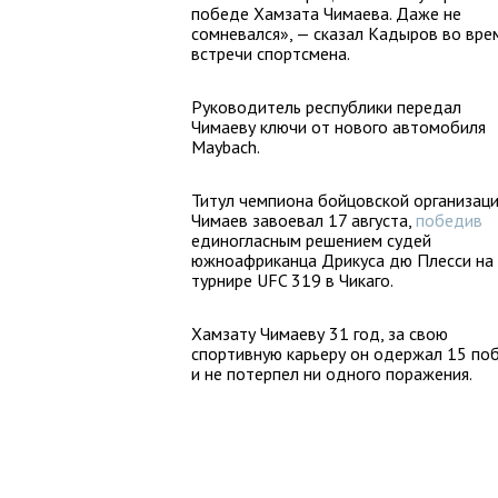
победе Хамзата Чимаева. Даже не
сомневался», — сказал Кадыров во вре
встречи спортсмена.
Руководитель республики передал
Чимаеву ключи от нового автомобиля
Maybach.
Титул чемпиона бойцовской организац
Чимаев завоевал 17 августа,
победив
единогласным решением судей
южноафриканца Дрикуса дю Плесси на
турнире UFC 319 в Чикаго.
Хамзату Чимаеву 31 год, за свою
спортивную карьеру он одержал 15 по
и не потерпел ни одного поражения.