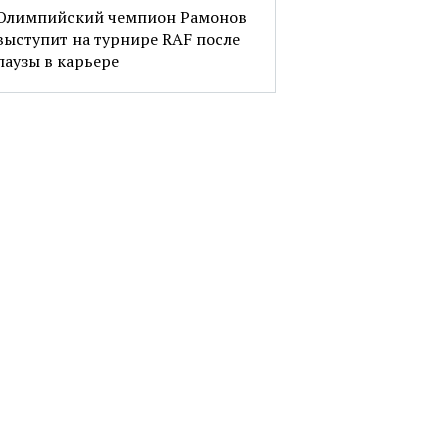
Олимпийский чемпион Рамонов
выступит на турнире RAF после
паузы в карьере