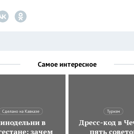
Самое интересное
Сделано на Кавказе
Туризм
инодельни в
Дресс-код в Че
гестане: зачем
пять совето