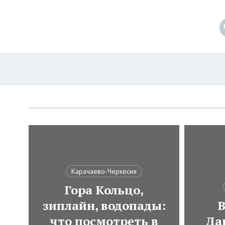
Карачаево-Черкесия
Гора Кольцо,
зиплайн, водопады:
В
что посмотреть в
Да