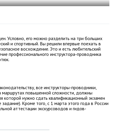
н. Условно, его можно разделить на три больших
ский и спортивный. Вы решили впервые поехать в
езопасное восхождение. Это и есть любительский
личие профессионального инструктора-проводника
отюк.
аконодательству, все инструкторы-проводники,
на маршрутах повышенной сложности, должны
ля которой нужно сдать квалификационный экзамен
 задание). Кроме того, с 1 марта этого года в России
ельной аттестации экскурсоводов и гидов-