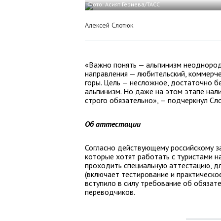
Фото: Асият Гериева/ТАСС
Алексей Слотюк
«Важно понять — альпинизм неоднороде
направления — любительский, коммерче
горы. Цель — несложное, достаточно б
альпинизм. Но даже на этом этапе на
строго обязательно», — подчеркнул Сл
Об аттестации
Согласно действующему российскому з
которые хотят работать с туристами 
проходить специальную аттестацию, д
(включает тестирование и практическое
вступило в силу требование об обязат
переводчиков.