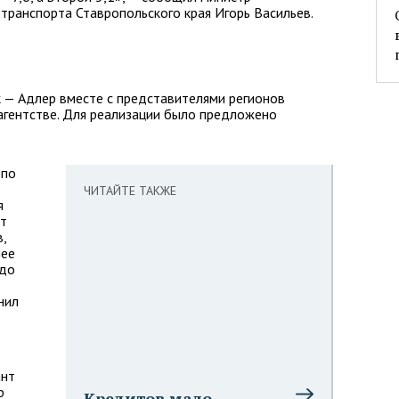
 транспорта Ставропольского края Игорь Васильев.
 — Адлер вместе с представителями регионов
гентстве. Для реализации было предложено
 по
ЧИТАЙТЕ ТАКЖЕ
я
от
,
лее
 до
нил
ант
р
Кредитов мало,