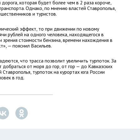
 дорога, которая будет более чем в 2 раза короче,
транспорта. Однако, по мнению властей Ставрополья,
ешественников и туристов.
мический эффект, то при движении по новому
ячи рублей на одного человека, находящегося в
ки зрения стоимости бензина, времени нахождения в
т», — пояснил Васильев.
адеются, что трасса позволит увеличить турпоток. За
т добраться от моря до гор, от гор — до Кавказских
 Ставрополья, турпоток на курортах юга России
овек в год.