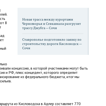
х
елей.
сть
Новая трасса между курортами
от 8
Черноморья и Севкавказа разгрузит
т
трассу Джубга — Сочи
над
Ставрополье подготовило заявку по
дет
строительству дороги Кисловодск —
Сочи
нный
лько
ивали концессию, в которой участниками могут быть
сия и РФ, плюс концедент, которого определит
ансирование из федерального бюджета, итог мы
сильев.
аршрута из Кисловодска в Адлер составляет 770