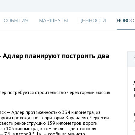
СОБЫТИЯ
МАРШРУТЫ
ЦЕННОСТИ
НОВОС
— Адлер планируют построить два
ер потребуется строительство через горный массив
ск — Адлер протяженностью 334 километра, из
ороги проходят по территории Карачаево-Черкесии.
вести реконструкцию 159 километров дороги,
ю 103 километра, в том числе — два тоннеля
 7,6, а второй 5,1», — сообщил министр