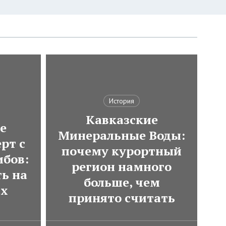
История
Кавказские
е
Минеральные Воды:
рт с
почему курортный
ибов:
регион намного
ь на
больше, чем
ах
принято считать