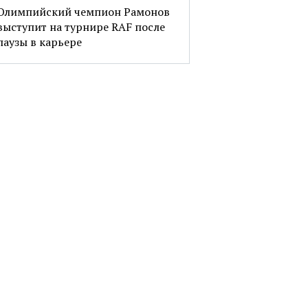
Олимпийский чемпион Рамонов
выступит на турнире RAF после
паузы в карьере