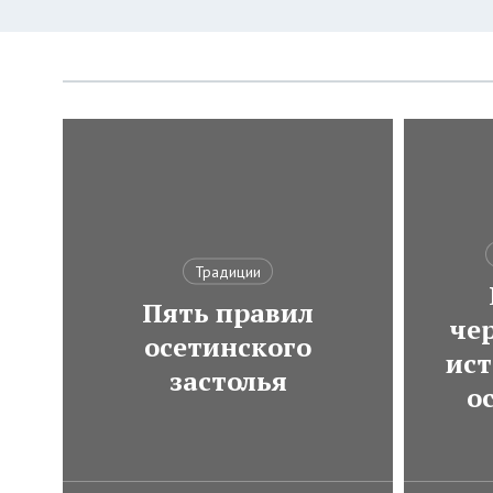
Традиции
Пять правил
че
осетинского
ист
застолья
о