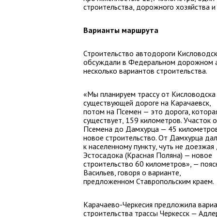
строительства, дорожного хозяйства и
Варианты маршрута
Строительство автодороги Кисловодск
обсуждали в Федеральном дорожном а
несколько вариантов строительства.
«Мы планируем трассу от Кисловодска
существующей дороге на Карачаевск,
потом на Псемен — это дорога, котора
существует, 159 километров. Участок 
Псемена до Дамхурца — 45 километров
новое строительство. От Дамхурца да
к населенному пункту, чуть не доезжая
Эстосадока (Красная Поляна) — новое
строительство 60 километров», — пояс
Васильев, говоря о варианте,
предложенном Ставропольским краем.
Карачаево-Черкесия предложила вари
строительства трассы Черкесск — Адле