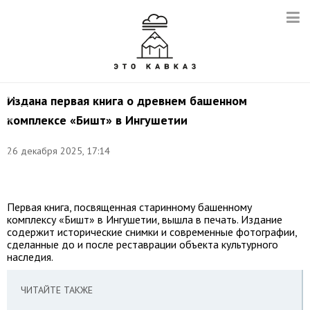
Фото:
©
соцсети
АСМ
Издана первая книга о древнем башенном
ГРУПП
комплексе «Бишт» в Ингушетии
//
Комплексные
архитектурные
26 декабря 2025, 17:14
и
реставрационные
проекты
Первая книга, посвященная старинному башенному
комплексу «Бишт» в Ингушетии, вышла в печать. Издание
содержит исторические снимки и современные фотографии,
сделанные до и после реставрации объекта культурного
наследия.
ЧИТАЙТЕ ТАКЖЕ