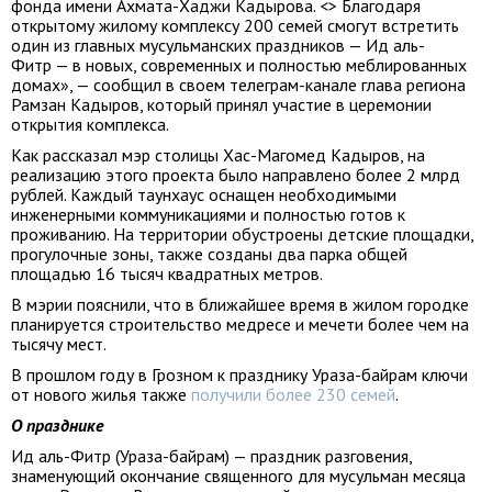
фонда имени Ахмата-Хаджи Кадырова. <> Благодаря
открытому жилому комплексу 200 семей смогут встретить
один из главных мусульманских праздников — Ид аль-
Фитр — в новых, современных и полностью меблированных
домах», — сообщил в своем телеграм-канале глава региона
Рамзан Кадыров, который принял участие в церемонии
открытия комплекса.
Как рассказал мэр столицы Хас-Магомед Кадыров, на
реализацию этого проекта было направлено более 2 млрд
рублей. Каждый таунхаус оснащен необходимыми
инженерными коммуникациями и полностью готов к
проживанию. На территории обустроены детские площадки,
прогулочные зоны, также созданы два парка общей
площадью 16 тысяч квадратных метров.
В мэрии пояснили, что в ближайшее время в жилом городке
планируется строительство медресе и мечети более чем на
тысячу мест.
В прошлом году в Грозном к празднику Ураза-байрам ключи
от нового жилья также
получили более 230 семей
.
О празднике
Ид аль-Фитр (Ураза-байрам) — праздник разговения,
знаменующий окончание священного для мусульман месяца