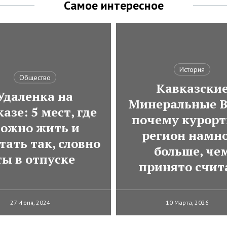
Самое интересное
История
Общество
Кавказски
Удаленка на
Минеральные В
азе: 5 мест, где
почему курор
ожно жить и
регион намн
тать так, словно
больше, че
ты в отпуске
принято счит
27 Июня, 2024
10 Марта, 2026