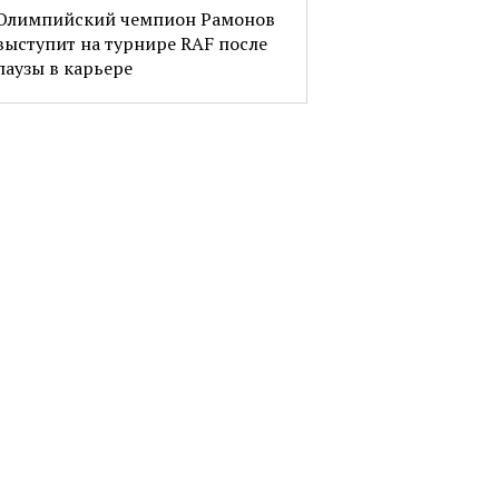
Олимпийский чемпион Рамонов
выступит на турнире RAF после
паузы в карьере