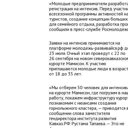
«Молодые предприниматели разработаю
регистрация на интенсив. Перед участн
всесезонной программы активностей н
туристов, создание концепции больших
для семейного отдыха, разработка про
сообщили в пресс-службе Росмолодежи
Заявки на интенсив принимаются на
платформе молодежь-развивайся.рф д
23 июля. Очный этап проведут с 22 по
26 сентября на новом северокавказско
курорте Мамисон. К участию
приглашаются молодые люди в возрас
от 18 до 35 лет.
«Мы отберем 50 человек для интенсив
на курорте Мамисон, где погрузим в на
работу, покажем инфраструктуру курор
познакомим с нюансами создания
горнолыжного кластера, — приводятся 
сообщении слова заместителя
гендиректора института развития
Кавказ.РФ Рустама Тапаева. — Это не