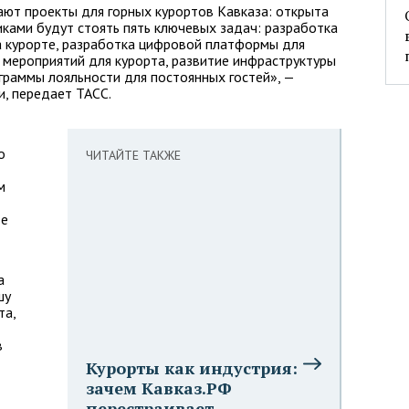
т проекты для горных курортов Кавказа: открыта
иками будут стоять пять ключевых задач: разработка
а курорте, разработка цифровой платформы для
 мероприятий для курорта, развитие инфраструктуры
граммы лояльности для постоянных гостей», —
, передает ТАСС.
о
ЧИТАЙТЕ ТАКЖЕ
м
те
а
шу
та,
в
Курорты как индустрия:
зачем Кавказ.РФ
перестраивает