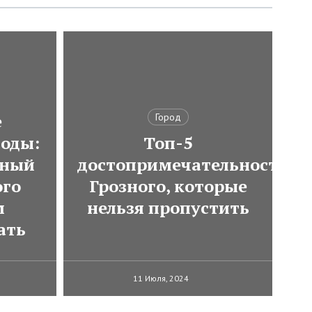
е
Город
оды:
Топ-5
тный
достопримечательностей
ого
Грозного, которые
м
нельзя пропустить
ать
11 Июля, 2024