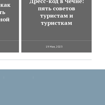
Дресс-код в Чечне:
как
пять советов
ть
туристам и
ной
туристкам
19 Мая, 2023