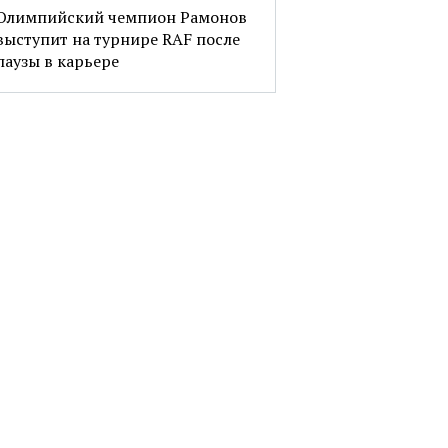
Олимпийский чемпион Рамонов
выступит на турнире RAF после
паузы в карьере