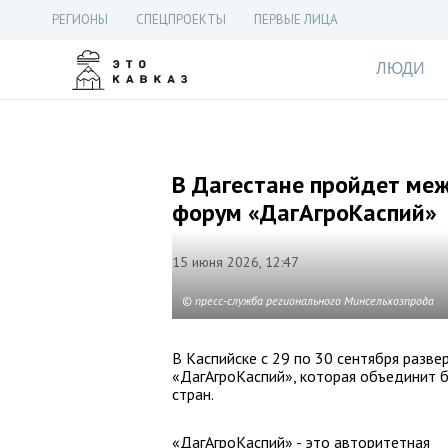
РЕГИОНЫ
СПЕЦПРОЕКТЫ
ПЕРВЫЕ ЛИЦА
ЛЮДИ
В Дагестане пройдет м
форум «ДагАгроКаспий»
15 июня 2026, 12:47
© пресс-служба регионального Минсельхозпрода
В Каспийске с 29 по 30 сентября разв
«ДагАгроКаспий», которая объединит б
стран.
«ДагАгроКаспий» - это авторитетная