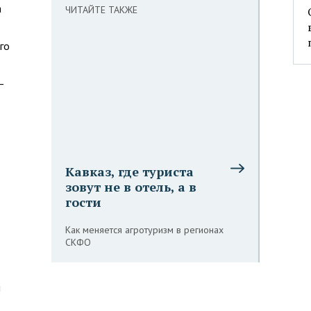
а
ЧИТАЙТЕ ТАКЖЕ
го
—
Кавказ, где туриста
зовут не в отель, а в
гости
Как меняется агротуризм в регионах
СКФО
и