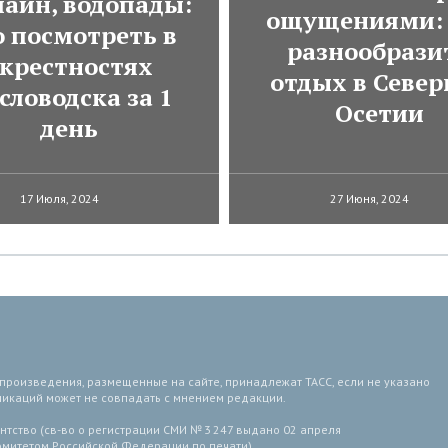
лайн, водопады:
ощущениями: 
о посмотреть в
разнообрази
крестностях
отдых в Север
словодска за 1
Осетии
день
17 Июля, 2024
27 Июня, 2024
 произведения, размещенные на сайте, принадлежат ТАСС, если не указано
ликаций может не совпадать с мнением редакции.
тство (св-во о регистрации СМИ № 3 247 выдано 02 апреля
комитетом Российской Федерации по печати).