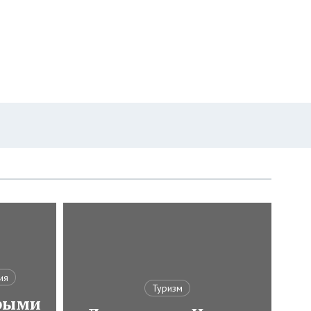
ия
Туризм
трыми