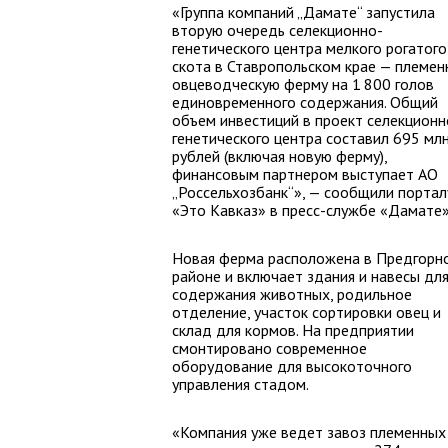
«Группа компаний „Дамате“ запустила
вторую очередь селекционно-
генетического центра мелкого рогатого
скота в Ставропольском крае — племен
овцеводческую ферму на 1 800 голов
единовременного содержания. Общий
объем инвестиций в проект селекционн
генетического центра составил 695 мл
рублей (включая новую ферму),
финансовым партнером выступает АО
„Россельхозбанк“», — сообщили портал
«Это Кавказ» в пресс-службе «Дамате»
Новая ферма расположена в Предгорн
районе и включает здания и навесы дл
содержания животных, родильное
отделение, участок сортировки овец и
склад для кормов. На предприятии
смонтировано современное
оборудование для высокоточного
управления стадом.
«Компания уже ведет завоз племенных