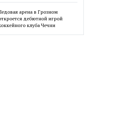
Ледовая арена в Грозном
откроется дебютной игрой
хоккейного клуба Чечни