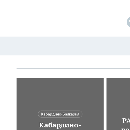
Кабардино-Балкария
Р
Кабардино-
ра