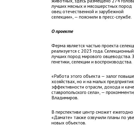
животных, здесь размещено 274 голов
лучших мясных и мясошерстных пород
овец отечественной и зарубежной
селекции», — пояснили в пресс-службе.
О проекте
Ферма является частью проекта селекц
реализуется с 2023 года. Селекционны
лучших пород мирового овцеводства. З
генетики, селекции и воспроизводства.
«Работа этого объекта — залог повыше
хозяйствах, но и на малых предприятия
эффективности отрасли, дохода и каче
ставропольского села», — прокоммент
Владимиров.
В перспективе центр сможет ежегодно 
«Дамате» также озвучили планы по уве
новых объектов.