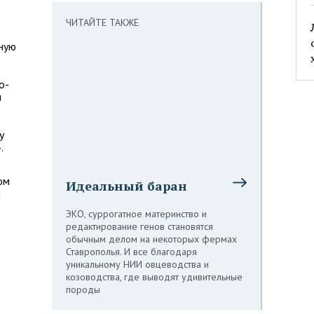
ЧИТАЙТЕ ТАКЖЕ
ную
о-
н
у
.
ом
Идеальный баран
я
ЭКО, суррогатное материнство и
редактирование генов становятся
обычным делом на некоторых фермах
Ставрополья. И все благодаря
уникальному НИИ овцеводства и
козоводства, где выводят удивительные
породы