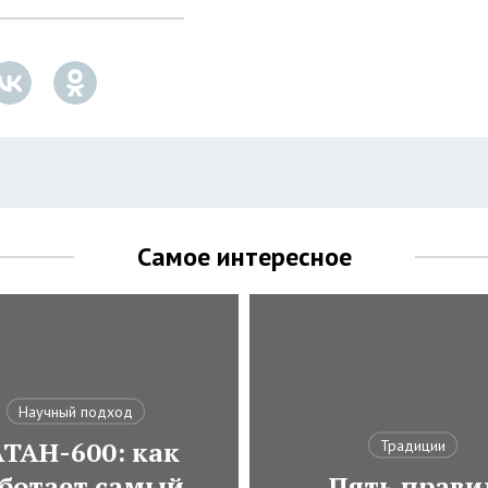
Самое интересное
Научный подход
АТАН-600: как
Традиции
ботает самый
Пять прави