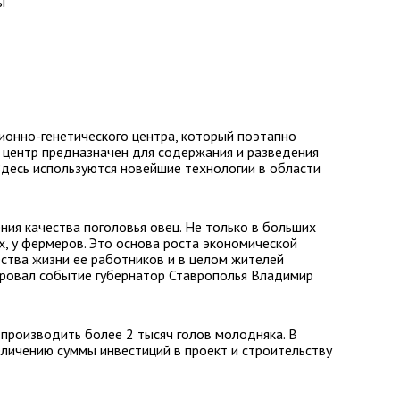
ы
ионно-генетического центра, который поэтапно
й центр предназначен для содержания и разведения
десь используются новейшие технологии в области
ния качества поголовья овец. Не только в больших
х, у фермеров. Это основа роста экономической
ства жизни ее работников и в целом жителей
ировал событие губернатор Ставрополья Владимир
производить более 2 тысяч голов молодняка. В
личению суммы инвестиций в проект и строительству