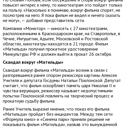
повысят интерес к нему, то кинотеатрам это пойдет только
на пользу. «Насколько я понимаю, вокруг фильма спорят, не
посмотрев на него. Я пока фильм не видел и ничего сказать
не могу», — добавил представитель сети.
Компания «Монитор» — киносеть с 27 кинотеатрами,
расположенными в Краснодарском крае, на Ставрополье, в
Чечне, Ингушетии, Адыгее, Московской и Ростовской
областях, кинотеатры находятся в 21 городе. Фильм
«Матильда» получил прокатное удостоверение
Минкультуры РФ и должен выйти в прокат 26 октября.
Скандал вокруг «Матильды»
Скандал вокруг фильма «Матильда» возник в связи с
разгоревшимся ранее спором режиссера картины Алексея
Учителя и депутата Госдумы Натальи Поклонской. Депутат
считает, что фильм оскорбляет память царя Николая II и
чувства верующих, режиссер называет недопустимыми
попытки Поклонской повлиять на творческий процесс и
прокатную судьбу фильма.
Ранее Учитель выразил мнение, что показ его фильма
«Матильда» пройдет без инцидентов. Между тем сети
«Формула кино» и «Синема парк» приняли решение не
показывать фильм «Матильда», назвав это вынужденной