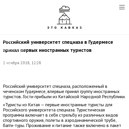
Гудермес.
На
территории
Российский университет спецназа в Гудермесе
Российского
принял первых иностранных туристов
университета
спецназа.
Фото:
1 ноября 2018, 12:28
Елена
Афонина/
ТАСС
Российский университет спецназа, расположенный в
чеченском Гудермесе, впервые принял группу иностранных
туристов. Гости прибыли из Китайской Народной Республики.
«Туристы из Китая — первые иностранные туристы для
Российского университета спецназа. Туристическая
программа включает в себя стрельбу из различных видов
спортивного оружия, полеты в аэродинамической трубе,
багги-туры. Проживание и питание также включено в пакет