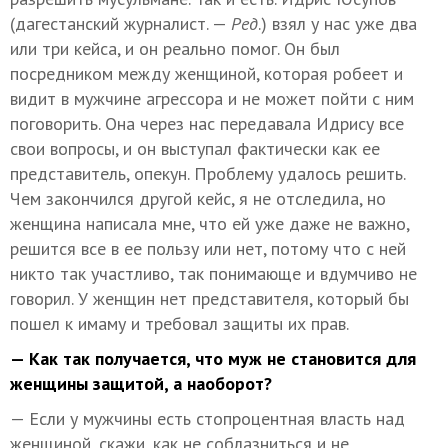
(дагестанский журналист. —
Ред
.) взял у нас уже два
или три кейса, и он реально помог. Он был
посредником между женщиной, которая робеет и
видит в мужчине агрессора и не может пойти с ним
поговорить. Она через нас передавала Идрису все
свои вопросы, и он выступал фактически как ее
представитель, опекун. Проблему удалось решить.
Чем закончился другой кейс, я не отследила, но
женщина написала мне, что ей уже даже не важно,
решится все в ее пользу или нет, потому что с ней
никто так участливо, так понимающе и вдумчиво не
говорил. У женщин нет представителя, который бы
пошел к имаму и требовал защиты их прав.
— Как так получается, что муж не становится для
женщины защитой, а наоборот?
— Если у мужчины есть стопроцентная власть над
женщиной, скажи, как не соблазниться и не