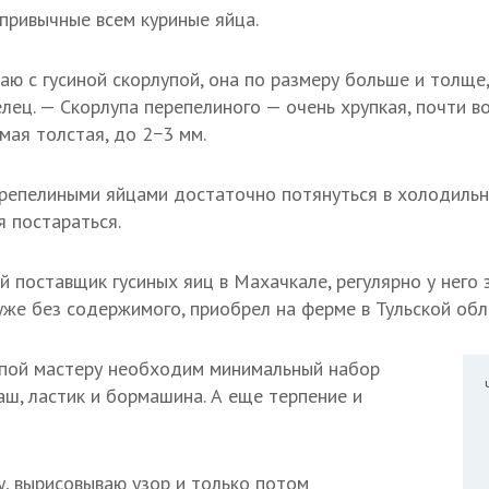
 привычные всем куриные яйца.
ю с гусиной скорлупой, она по размеру больше и толще,
елец. — Скорлупа перепелиного — очень хрупкая, почти в
мая толстая, до 2−3 мм.
ерепелиными яйцами достаточно потянуться в холодильн
я постараться.
й поставщик гусиных яиц в Махачкале, регулярно у него 
уже без содержимого, приобрел на ферме в Тульской обл
упой мастеру необходим минимальный набор
аш, ластик и бормашина. А еще терпение и
у, вырисовываю узор и только потом