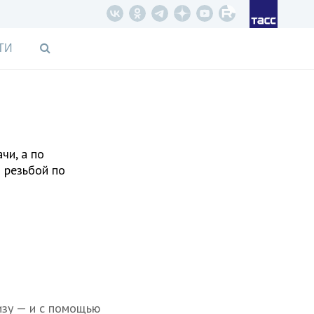
ТИ
чи, а по
— резьбой по
изу — и с помощью