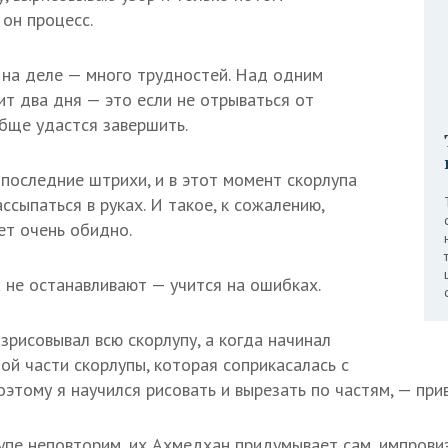
 он процесс.
, на деле — много трудностей. Над одним
т два дня — это если не отрываться от
обще удастся завершить.
оследние штрихи, и в этот момент скорлупа
ссыпаться в руках. И такое, к сожалению,
ет очень обидно.
не останавливают — учится на ошибках.
зрисовывал всю скорлупу, а когда начинал
той части скорлупы, которая соприкасалась с
оэтому я научился рисовать и вырезать по частям, — при
упе неповторим, их Ахмедхан придумывает сам, импровиз