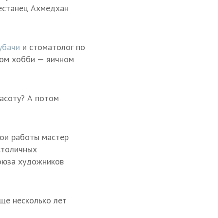
гестанец Ахмедхан
убачи
и стоматолог по
ном хобби — яичном
расоту? А потом
вои работы мастер
 столичных
оюза художников
еще несколько лет