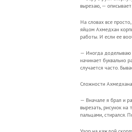
вырезаю, — описывает
На словах все просто
яйцом Ахмедхан корпи
работы. И если ее во
— Иногда доделываю п
начинает буквально ра
случается часто. Быва
Сложности Ахмедхана 
— Вначале я брал и ра
вырезать, рисунок на 
пальцами, стирался. П
Узор на каждой скорл