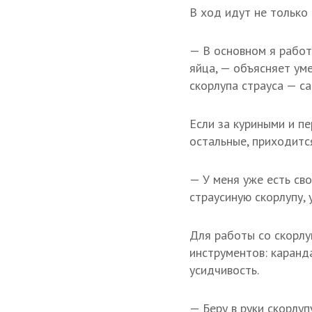
В ход идут не только
— В основном я работа
яйца, — объясняет ум
скорлупа страуса — са
Если за куриными и п
остальные, приходитс
— У меня уже есть сво
страусиную скорлупу, 
Для работы со скорл
инструментов: каранд
усидчивость.
— Беру в руки скорлуп