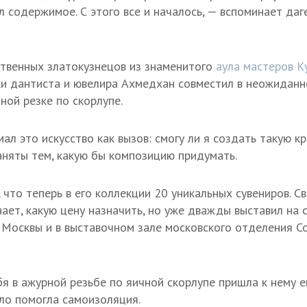
л содержимое. С этого все и началось, — вспоминает да
ственных златокузнецов из знаменитого
аула мастеров К
ки дантиста и ювелира Ахмедхан совместил в неожидан
ной резке по скорлупе.
л это искусство как вызов: смогу ли я создать такую к
заняты тем, какую бы композицию придумать.
 что теперь в его коллекции 20 уникальных сувениров. С
нает, какую цену назначить, но уже дважды выставил на
Москвы и в выставочном зале московского отделения С
я в ажурной резьбе по яичной скорлупе пришла к нему 
ело помогла самоизоляция.