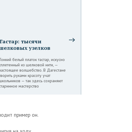
Тастар: тысячи
шелковых узелков
Тонкий белый платок тастар, искусно
сплетенный из шелковой нити, —
настоящее волшебство. В Дагестане
творить руками красоту учат
школьников — так здесь сохраняют
старинное мастерство
водит пример он.
ируя на ходу.