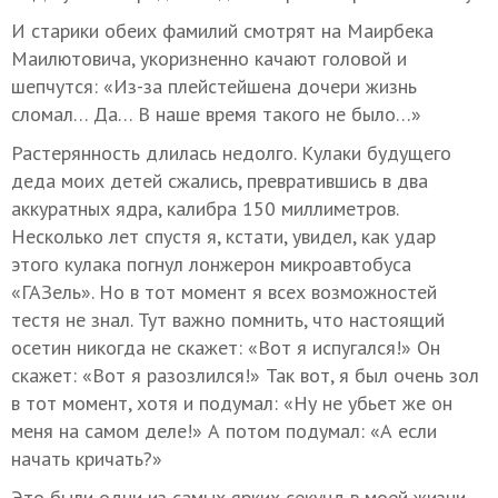
И старики обеих фамилий смотрят на Маирбека
Маилютовича, укоризненно качают головой и
шепчутся: «Из-за плейстейшена дочери жизнь
сломал… Да… В наше время такого не было…»
Растерянность длилась недолго. Кулаки будущего
деда моих детей сжались, превратившись в два
аккуратных ядра, калибра 150 миллиметров.
Несколько лет спустя я, кстати, увидел, как удар
этого кулака погнул лонжерон микроавтобуса
«ГАЗель». Но в тот момент я всех возможностей
тестя не знал. Тут важно помнить, что настоящий
осетин никогда не скажет: «Вот я испугался!» Он
скажет: «Вот я разозлился!» Так вот, я был очень зол
в тот момент, хотя и подумал: «Ну не убьет же он
меня на самом деле!» А потом подумал: «А если
начать кричать?»
Это были одни из самых ярких секунд в моей жизни…