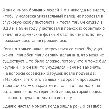
Я знаю много больших людей. Но я никогда не видел,
чтобы у человека указательный палец не пролезал в
спусковую скобу пистолета. У тестя так. Он служил в
ВДВ и в 68-м году участвовал в пражских событиях. Я
видел его армейские фотки. Я стал понимать, почему
пражское восстание провалилось.
Когда я только начал встречаться со своей будущей
женой, Маирбек Маилютович делал вид, что меня не
существует. Это было сложно, потому что я тоже был
крупный. Но он как-то умудрялся меня не замечать.
На вопросы соседских бабушек возле подъезда:
«Маирбек, а что это за лысый здоровяк провожает
твою дочь?» — он краснел и лгал, что я их дальний
родственник по материнской линии, который приехал
из горного аула поступать в институт.
Однако настал момент, когда зашла речь о свадьбе.