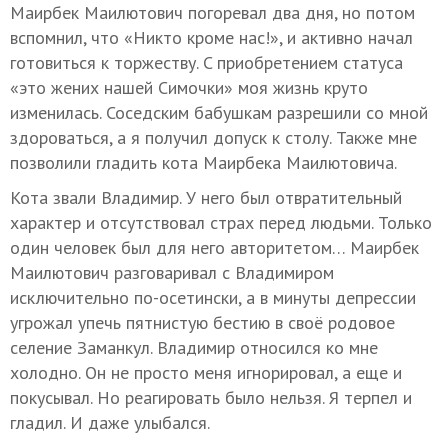
Маирбек Маилютович погоревал два дня, но потом
вспомнил, что «Никто кроме нас!», и активно начал
готовиться к торжеству. C приобретением статуса
«это жених нашей Симочки» моя жизнь круто
изменилась. Соседским бабушкам разрешили со мной
здороваться, а я получил допуск к столу. Также мне
позволили гладить кота Маирбека Маилютовича.
Кота звали Владимир. У него был отвратительный
характер и отсутствовал страх перед людьми. Только
один человек был для него авторитетом… Маирбек
Маилютович разговаривал с Владимиром
исключительно по-осетински, а в минуты депрессии
угрожал упечь пятнистую бестию в своё родовое
селение Заманкул. Владимир относился ко мне
холодно. Он не просто меня игнорировал, а еще и
покусывал. Но реагировать было нельзя. Я терпел и
гладил. И даже улыбался.