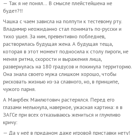
— Так я не понял… В смысле плейстейшена не
будет?!!
Чашка с чаем зависла на полпути к тестевому рту.
Владимир неожиданно стал понимать по-русски и
тихо ушел. За ним, превентивно побледнев,
растворилась будущая жена. А будущая теща,
которая в этот момент подносила к столу пироги, не
меняя ритма, скорости и выражения лица,
развернулась на 180 градусов и покинула территорию.
Она знала своего мужа слишком хорошо, чтобы
рисковать жизнью из-за славного, но, в принципе,
чужого парня.
А Маирбек Маилютович растерялся. Перед его
глазами мелькнула, наверное, ужасная картина: я в
ЗАГСе при всех отказываюсь жениться и глумливо
кричу:
— Да у неё в приданом даже игровой приставки нету!