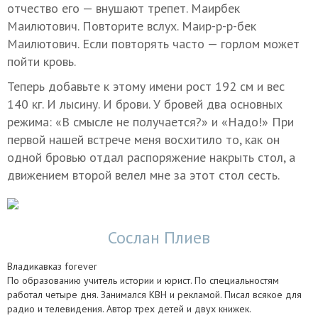
отчество его — внушают трепет. Маирбек
Маилютович. Повторите вслух. Маир-р-р-бек
Маилютович. Если повторять часто — горлом может
пойти кровь.
Теперь добавьте к этому имени рост 192 см и вес
140 кг. И лысину. И брови. У бровей два основных
режима: «В смысле не получается?» и «Надо!» При
первой нашей встрече меня восхитило то, как он
одной бровью отдал распоряжение накрыть стол, а
движением второй велел мне за этот стол сесть.
Сослан Плиев
Владикавказ forever
По образованию учитель истории и юрист. По специальностям
работал четыре дня. Занимался КВН и рекламой. Писал всякое для
радио и телевидения. Автор трех детей и двух книжек.