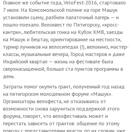
Главное же событие года,
VeloFest-2016, стартовало
7 июля.
На Комсомольской поляне на горе Машук
установили сцену,
разбили палаточный лагерь — и
пошло-поехало. Велоквест по Пятигорску, «кросс-
кантри», любительская гонка на Кубок КМВ, заезды
на Машук и Бештау, ориентирование на местности,
турнир лучников на велосипедах (!), велокино, мастер-
классы, музыкальные вечера, Город мастеров и даже
Индийский квартал — жизнь на фестивале была
сверхнасыщенной, больше ста пунктов программы в
день.
Затраты помог окупить грант, полученный год назад
на пятигорском молодежном форуме «Машук».
Организаторы велофеста, не отказываясь от
возможности снова заручиться поддержкой этого
форума, говорят, что велофестиваль может и
перестать зависеть от грантов: общение по этому
поводу с представителями власти, по их словам, уже