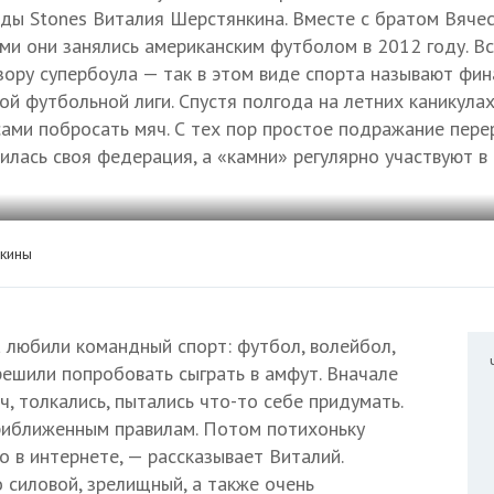
ды Stones Виталия Шерстянкина. Вместе с братом Вяче
ми они занялись американским футболом в 2012 году. Вс
зору супербоула — так в этом виде спорта называют фин
й футбольной лиги. Спустя полгода на летних каникула
ами побросать мяч. С тех пор простое подражание пере
вилась своя федерация, а «камни» регулярно участвуют в
нкины
 любили командный спорт: футбол, волейбол,
решили попробовать сыграть в амфут. Вначале
, толкались, пытались что-то себе придумать.
риближенным правилам. Потом потихоньку
о в интернете, — рассказывает Виталий.
о силовой, зрелищный, а также очень