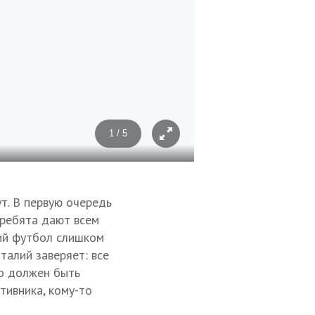
1 / 5
Фото: Иван Высочинский/ТАС
т. В первую очередь
 ребята дают всем
кий футбол слишком
талий заверяет: все
то должен быть
тивника, кому-то