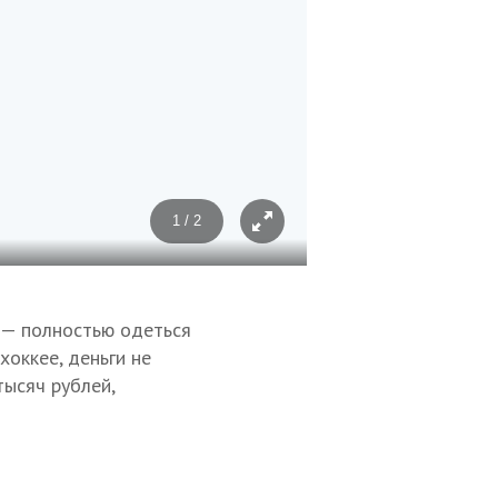
1 / 2
Фото: vk.com/stavropol_ston
о — полностью одеться
хоккее, деньги не
тысяч рублей,