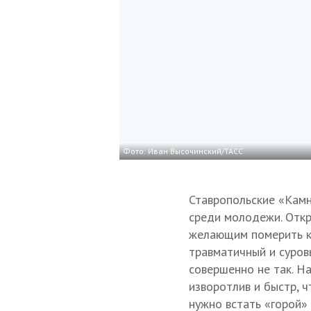
Фото: Иван Высочинский/ТАСС
Ставропольские «Камн
среди молодежи. Откр
желающим померить ка
травматичный и суровы
совершенно не так. Н
изворотлив и быстр, 
нужно встать «горой» 