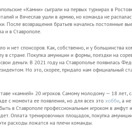
опольские «Камни» сыграли на первых турнирах в Ростов
талий и Вячеслав ушли в армию, но команда не распалас
и. После возвращения братьев начались постоянные вые
а и в Ставрополе.
ло и нет спонсоров. Как, собственно, и у большинства к
у в стране. Покупка амуниции и формы, поездки на соре
 свои деньги. В 2021 году на Ставрополье появилась Фе
езидентом. Но это, скорее, придало нам официальный ста
ставе «камней» 20 игроков. Самому молодому — 18 лет, 
нде с момента ее появления, но для всех это
хобби
, а н
 быть в Ставрополе профессиональным игроком в амфут 
 идет. Оплата тренировочных площадок, покупка амуниции
 эти расходы ложатся на плечи команды.