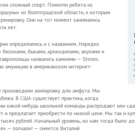
ески сложный спорт. Помогли ребята из
ршуны» из Волгоградской области, к которым
тренировку. Они на тот момент занимались
ти лет.
рни определились и с названием. Нередко
 бизонами, быками, крокодилами, акулами и
тавропольцы назвались камнями — Stones.
ую амуницию в американском интернет-
е производили экипировку для амфута. Мы
убежа. В США существует практика, когда
мы какой-нибудь школьной команды распродают или сд
т и предлагает приобрести по низкой цене. Мы так и ку
 тысяч рублей. Начальный уровень, но нам тогда было до
мяч — погнали! — смеется Виталий.