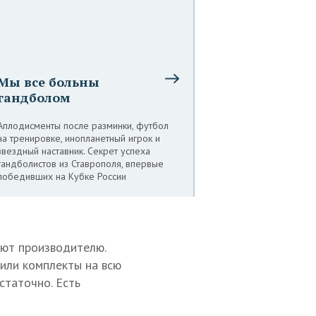
Мы все больны
гандболом
Аплодисменты после разминки, футбол
на тренировке, инопланетный игрок и
звездный наставник. Секрет успеха
гандболистов из Ставрополя, впервые
победивших на Кубке России
ают производителю.
пили комплекты на всю
статочно. Есть