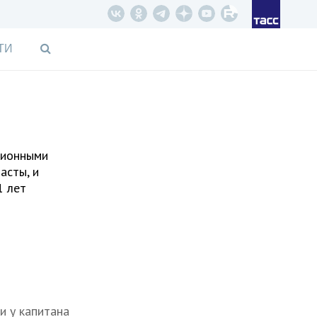
ТИ
лионными
асты, и
1 лет
и у капитана