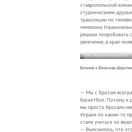
ставропольской коман
студенческими друзья
трансляции по телеви
чемпиона Национально
решили попробовать с
увлечение, в крае поя
Фото: Иван Высочинский/ТАСС
Виталий и Вячеслав Шерстя
— Мы с братом всегда
баскетбол. Потому и 
мы просто бросали мяч
Играли по каким-то п
стали учиться по виде
— Выяснилось, что эт