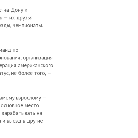
е-на-Дону и
ь — их друзья
зды, чемпионаты.
оманд по
внования, организация
дерация американского
тус, не более того, —
самому взрослому —
е основное место
и зарабатывать на
 и выезд в другие