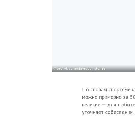
Фото: vk.com/stavropol_stones
По словам спортсмена
можно примерно за 50−
великие — для любите
уточняет собеседник.