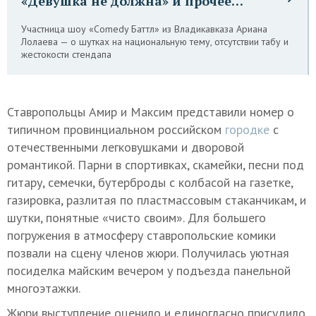
«Девушка не должна» и прочее…
Участница шоу «Comedy Баттл» из Владикавказа Ариана
Лолаева — о шутках на национальную тему, отсутствии табу и
жестокости стендапа
Ставропольцы Амир и Максим представили номер о
типичном провинциальном российском
городке
с
отечественными легковушками и дворовой
романтикой. Парни в спортивках, скамейки, песни под
гитару, семечки, бутерброды с колбасой на газетке,
газировка, разлитая по пластмассовым стаканчикам, и
шутки, понятные «чисто своим». Для большего
погружения в атмосферу ставропольские комики
позвали на сцену членов жюри. Получилась уютная
посиделка майским вечером у подъезда панельной
многоэтажки.
Жюри выступление оценило и единогласно присудило