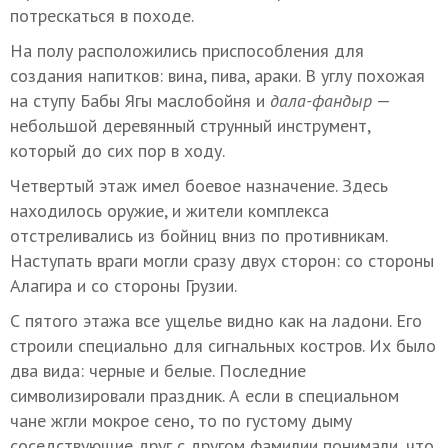
потрескаться в походе.
На полу расположились приспособления для
создания напитков: вина, пива, араки. В углу похожая
на ступу Бабы Ягы маслобойня и
дала-фандыр
—
небольшой деревянный струнный инструмент,
который до сих пор в ходу.
Четвертый этаж имел боевое назначение. Здесь
находилось оружие, и жители комплекса
отстреливались из бойниц вниз по противникам.
Наступать враги могли сразу двух сторон: со стороны
Алагира и со стороны Грузии.
С пятого этажа все ущелье видно как на ладони. Его
строили специально для сигнальных костров. Их было
два вида: черные и белые. Последние
символизировали праздник. А если в специальном
чане жгли мокрое сено, то по густому дыму
соседствующие друг с другом фамилии понимали, что