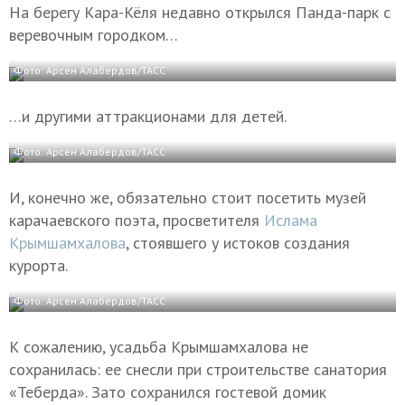
На берегу Кара-Кёля недавно открылся Панда-парк с
веревочным городком…
Фото: Арсен Алабердов/ТАСС
…и другими аттракционами для детей.
Фото: Арсен Алабердов/ТАСС
И, конечно же, обязательно стоит посетить музей
карачаевского поэта, просветителя
Ислама
Крымшамхалова
, стоявшего у истоков создания
курорта.
Фото: Арсен Алабердов/ТАСС
К сожалению, усадьба Крымшамхалова не
сохранилась: ее снесли при строительстве санатория
«Теберда». Зато сохранился гостевой домик