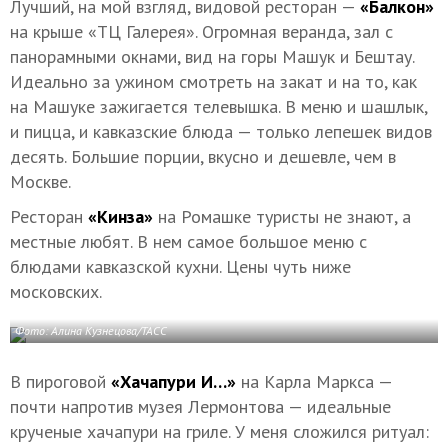
Лучший, на мой взгляд, видовой ресторан —
«Балкон»
на крыше «ТЦ Галерея». Огромная веранда, зал с
панорамными окнами, вид на горы Машук и Бештау.
Идеально за ужином смотреть на закат и на то, как
на Машуке зажигается телевышка. В меню и шашлык,
и пицца, и кавказские блюда — только лепешек видов
десять. Большие порции, вкусно и дешевле, чем в
Москве.
Ресторан
«Кинза»
на Ромашке туристы не знают, а
местные любят. В нем самое большое меню с
блюдами кавказской кухни. Цены чуть ниже
московских.
Фото: Алина Кузнецова/ТАСС
В пироговой
«Хачапури И…»
на Карла Маркса —
почти напротив музея Лермонтова — идеальные
крученые хачапури на гриле. У меня сложился ритуал: