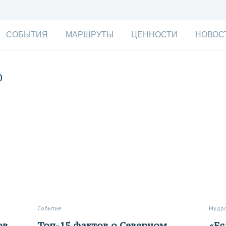
СОБЫТИЯ
МАРШРУТЫ
ЦЕННОСТИ
НОВОС
)
Событие
Мудр
Топ-15 фактов о Северном
«Если ты не несешь свою