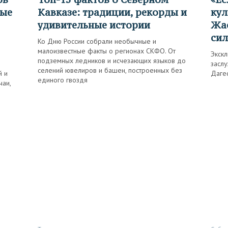
рые
Кавказе: традиции, рекорды и
кул
удивительные истории
Жас
сил
Ко Дню России собрали необычные и
малоизвестные факты о регионах СКФО. От
Экскл
подземных ледников и исчезающих языков до
заслу
селений ювелиров и башен, построенных без
й и
Даге
единого гвоздя
чаи,