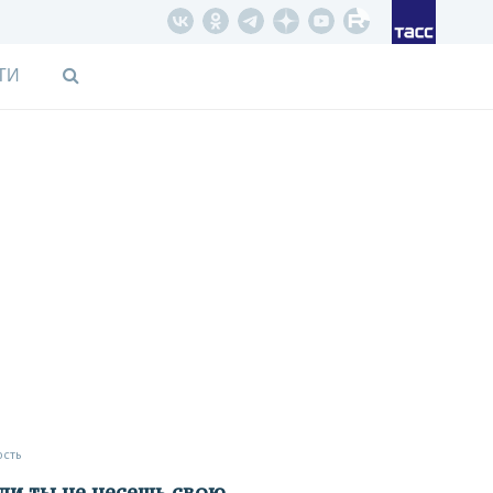
ТИ
ость