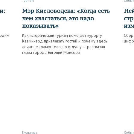
Туризм
Собы
Мэр Кисловодска: «Когда есть
Нейросеть выходит на
чем хвастаться, это надо
стр
показывать»
изм
водим
Как исторический туризм помогает курорту
Сбер
Кавминвод привлекать гостей и почему здесь
цифр
лечат не только тело, но и душу — рассказал
глава города Евгений Моисеев
Культура
Собы