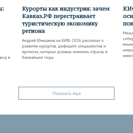
Курорты как индустрия: зачем
КИФ-2026: даты, программа и
Кавказ.РФ перестраивает
осн
туристическую экономику
пов
региона
Межд
собер
Андрей Юмшанов на КИФ-2026 рассказал о
меняе
развитии курортов, дефиците специалистов и
напр
проектах, которые должны изменить отрасль в
инвес
нвод в
ближайшие годы
Показать еще