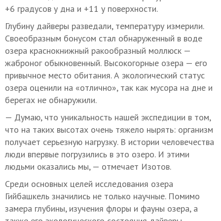
+6 градусов у дна и +11 у поверхности.
Глубину дайверы разведали, температуру измерили.
Своеобразным бонусом стал обнаруженный в воде
озера краснокнижный ракообразный моллюск —
жаброног обыкновенный. Высокогорные озера — его
привычное место обитания. А экологический статус
озера оценили на «отлично», так как мусора на дне и
берегах не обнаружили.
— Думаю, что уникальность нашей экспедиции в том,
что на таких высотах очень тяжело нырять: организм
получает серьезную нагрузку. В истории человечества
люди впервые погрузились в это озеро. И этими
людьми оказались мы, — отмечает Изотов.
Среди основных целей исследования озера
Гийбашкель значились не только научные. Помимо
замера глубины, изучения флоры и фауны озера, а
также его экологического состояния дайверы