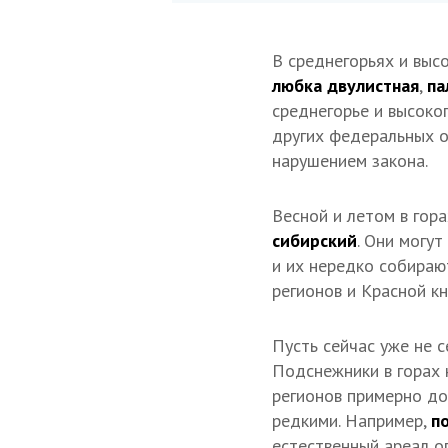
В среднегорьях и выс
любка двулистная
,
па
среднегорье и высоког
других федеральных о
нарушением закона.
Весной и летом в гор
сибирский
. Они могут
и их нередко собираю
регионов и Красной кн
Пусть сейчас уже не с
Подснежники в горах н
регионов примерно до
редкими. Например,
п
естественный ареал о