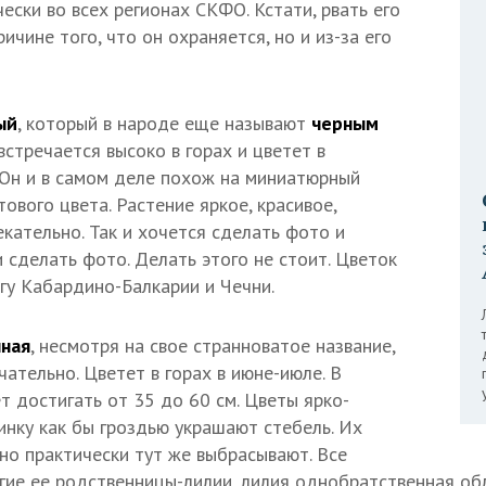
ески во всех регионах СКФО. Кстати, рвать его
ричине того, что он охраняется, но и из-за его
ый
, который в народе еще называют
черным
 встречается высоко в горах и цветет в
 Он и в самом деле похож на миниатюрный
вого цвета. Растение яркое, красивое,
кательно. Так и хочется сделать фото и
и сделать фото. Делать этого не стоит. Цветок
игу Кабардино-Балкарии и Чечни.
нная
, несмотря на свое странноватое название,
ательно. Цветет в горах в июне-июле. В
т достигать от 35 до 60 см. Цветы ярко-
инку как бы гроздью украшают стебель. Их
 но практически тут же выбрасывают. Все
ногие ее родственницы-лилии, лилия однобратственная о