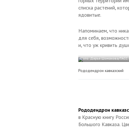
горных территорий им.
списка растений, кото
ядовитые.
Напоминаем, что ника
для себя, возможност
и, что уж кривить душ
Фото: Дарья Шомахова/ТАСС
Рододендрон кавказский
Рододендрон кавказ
в Красную книгу Росси
Большого Кавказа. Цв