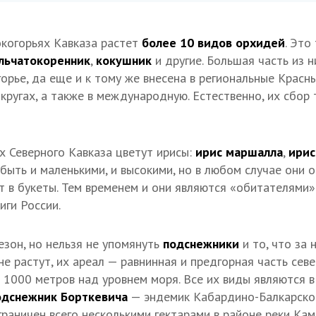
окогорьях Кавказа растет
более 10 видов орхидей
. Это
льчатокоренник
,
кокушник
и другие. Большая часть из н
орье, да еще и к тому же внесена в региональные Красн
кругах, а также в международную. Естественно, их сбор
ах Северного Кавказа цветут ирисы:
ирис маршалла
,
ирис
 быть и маленькими, и высокими, но в любом случае они о
т в букеты. Тем временем и они являются «обитателями»
иги России.
езон, но нельзя не упомянуть
подснежники
и то, что за 
е растут, их ареал — равнинная и предгорная часть сев
 1000 метров над уровнем моря. Все их виды являются в
одснежник Борткевича
— эндемик Кабардино-Балкарской
граничен всего несколькими гектарами в районе реки Кам