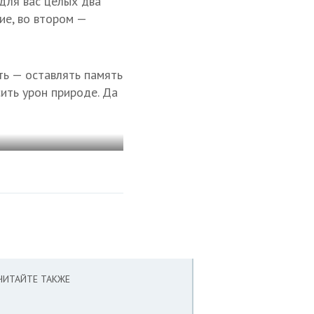
 для вас целых два
ие, во втором —
ть — оставлять память
ить урон природе. Да
ЧИТАЙТЕ ТАКЖЕ