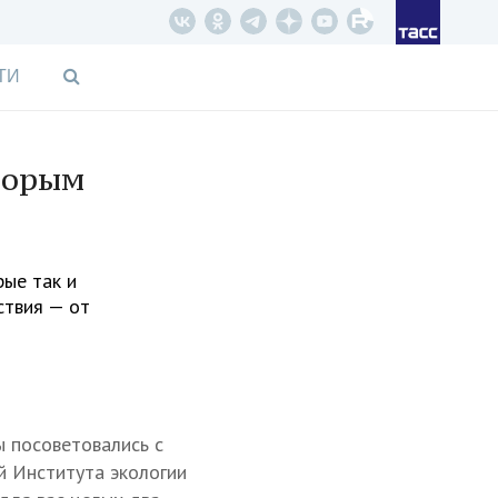
ТИ
оторым
рые так и
ствия — от
ы посоветовались с
й Института экологии