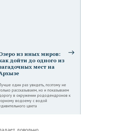
Озеро из иных миров:
как дойти до одного из
загадочных мест на
Архызе
Лучше один раз увидеть, поэтому не
только рассказываем, но и показываем
дорогу в окружении рододендронов к
горному водоему с водой
удивительного цвета
бладает довольно