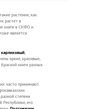
 такие растения, как
их растет в
ые книги в СКФО и
 тоже является
 карликовый
,
чень яркие, красивые,
 Красной книги разных
них часто принимают.
ерокавказских
 разной степени
 Республики, его
енки.
Подснежник