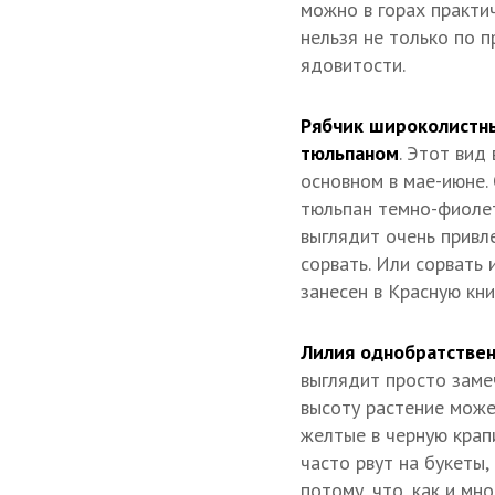
можно в горах практич
нельзя не только по п
ядовитости.
Рябчик широколистн
тюльпаном
. Этот вид
основном в мае-июне.
тюльпан темно-фиолето
выглядит очень привле
сорвать. Или сорвать 
занесен в Красную кн
Лилия однобратстве
выглядит просто замеч
высоту растение може
желтые в черную крап
часто рвут на букеты,
потому, что, как и м