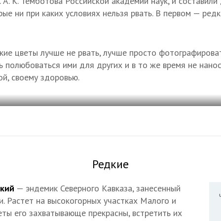
 А. К. Темботова Российской академии наук, и составили
рые ни при каких условиях нельзя рвать. В первом — редк
кие цветы лучше не рвать, лучше просто фотографирова
ь полюбоваться ими для других и в то же время не нанос
ой, своему здоровью.
Редкие
ский
— эндемик Северного Кавказа, занесенный
и. Растет на высокогорных участках Малого и
еты его захватывающе прекрасны, встретить их