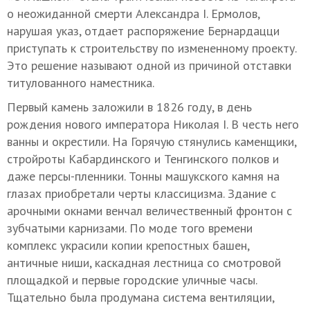
о неожиданной смерти Александра I. Ермолов,
нарушая указ, отдает распоряжение Бернардацци
приступать к строительству по измененному проекту.
Это решение называют одной из причиной отставки
титулованного наместника.
Первый камень заложили в 1826 году, в день
рождения нового императора Николая I. В честь него
ванны и окрестили. На Горячую стянулись каменщики,
стройроты Кабардинского и Тенгинского полков и
даже персы-пленники. Тонны машукского камня на
глазах приобретали черты классицизма. Здание с
арочными окнами венчал величественный фронтон с
зубчатыми карнизами. По моде того времени
комплекс украсили копии крепостных башен,
античные ниши, каскадная лестница со смотровой
площадкой и первые городские уличные часы.
Тщательно была продумана система вентиляции,