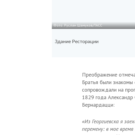
Фото: Руслан Шамуков/ТАСС
Здание Ресторации
Преображение отмеча
Братья были знакомы
сопровождали на прог
1829 года Александр 
Бернардацци:
«Из Георгиевска я зае
перемену: в мое время