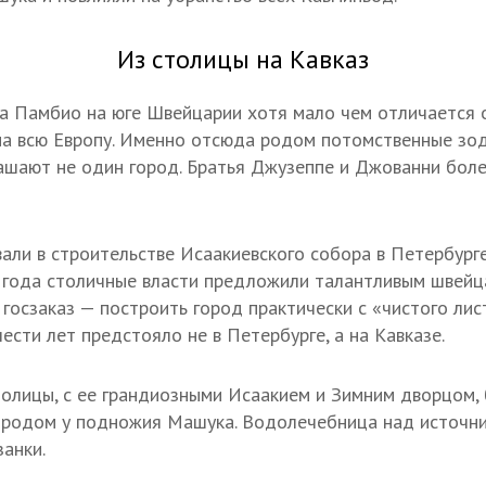
Из столицы на Кавказ
 Памбио на юге Швейцарии хотя мало чем отличается о
на всю Европу. Именно отсюда родом потомственные зо
шают не один город. Братья Джузеппе и Джованни боле
али в строительстве Исаакиевского собора в Петербурге
а года столичные власти предложили талантливым швейц
госзаказ — построить город практически с «чистого лис
ести лет предстояло не в Петербурге, а на Кавказе.
олицы, с ее грандиозными Исаакием и Зимним дворцом, 
городом у подножия Машука. Водолечебница над источн
занки.