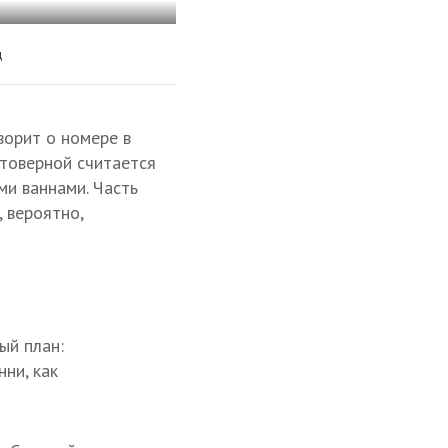
д
ворит о номере в
стоверной считается
и ваннами. Часть
 вероятно,
ый план:
ни, как