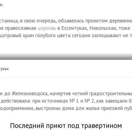
и.
станица, в свою очередь, обзавелась проектом деревянны
вая православная
церковь
в Ессентуках, Никольская, тож
шатровый храм голубого цвета сегодня заглядывают не т
туках
и до Железноводска, начертив четкий градостроительны
 действовала: при источниках № 1 и № 2, как завещали 
водоприемники, выстроены дома для жилья приезжей пуб
Последний приют под травертином