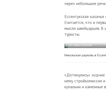
через небольшие речк
Ессентукская казачья 
Считается, что и пер
мысли швейцарцев. В 
туристы.
Фото:
Иван Губский
Никольская церковь в Ессен
«Дотянулись» зодчие 
нему стройкомиссия и
купальни и каменные 