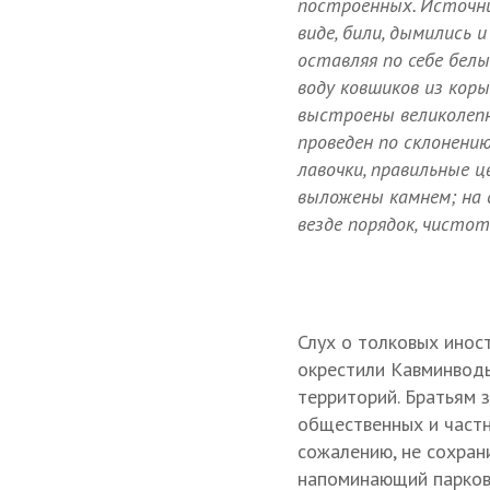
построенных. Источн
виде, били, дымились 
оставляя по себе бел
воду ковшиков из кор
выстроены великолепн
проведен по склонению
лавочки, правильные ц
выложены камнем; на 
везде порядок, чистот
Слух о толковых инос
окрестили Кавминводы
территорий. Братьям 
общественных и частн
сожалению, не сохран
напоминающий парковы