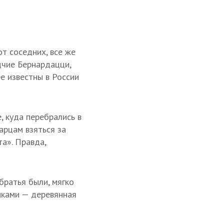
т соседних, все же
дчие Бернардацци,
е известны в России
, куда перебрались в
арцам взяться за
та». Правда,
братья были, мягко
иками — деревянная