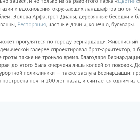
но зацвел, и не только из-за разбитого парка «
Цветник
нтазии и вдохновения окружающих ландшафтов склон М
лем: Эолова Арфа, грот Дианы, деревянные беседки и б
 ванны,
Ресторация
, частные дачи и, конечно, бульвары.
может прогуляться по городу Бернардацци. Живописный 
адемической галерее спроектировал брат-архитектор, а 
е гроты также не тронуло время. Благодаря Бернардацц
торая до этого была очерчена лишь колеей от повозок. Д
урортной поликлиники — также заслуга Бернардацци: про
 построена почти 200 лет назад и считается одним из 