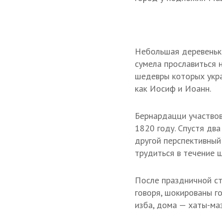
Небольшая деревенька
сумела прославиться 
шедевры которых укра
как Иосиф и Иоанн.
Бернардацци участвов
1820 году. Спустя дв
другой перспективный 
трудиться в течение ш
После праздничной ст
говоря, шокированы 
изба, дома — хаты-ма