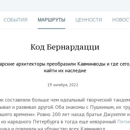
СОБЫТИЯ
МАРШРУТЫ
ЦЕННОСТИ
НОВОС
Код Бернардацци
арские архитекторы преобразили Кавминводы и где сег
найти их наследие
19 октября, 2022
к составляли больше чем идеальный творческий тандем
ывал и развивал другой. Оба знакомы с Пушкиным, их тр
ашего времени». Ровно 200 лет назад братья Джузеппе 
из нарядного Петербурга в тогда еще невзрачный
Пяти
ука и повлияли на убранство всех Кавминвод.