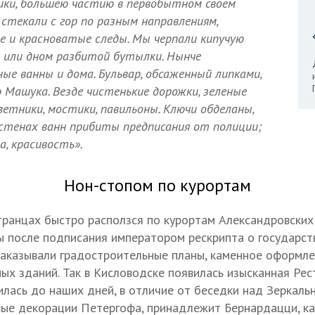
ики, большею частию в первобытном своем
и стекали с гор по разным направлениям,
ые и красноватые следы. Мы черпали кипучую
ы или дном разбитой бутылки. Нынче
ые ванны и дома. Бульвар, обсаженный липками,
 Машука. Везде чистенькие дорожки, зеленые
ветники, мостики, павильоны. Ключи обделаны,
стенах ванн прибиты предписания от полиции;
а, красивость».
Нон-стопом по курортам
транцах быстро расползся по курортам Александровских 
 после подписания императором рескрипта о государст
заказывали градостроительные планы, каменное оформле
ых зданий. Так в Кисловодске появилась изысканная Рест
илась до наших дней, в отличие от беседки над Зеркальн
е декорации Петергофа, принадлежит Бернардацци, как