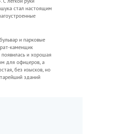
». С легкой руки
ашука стал настоящим
лагоустроенные
бульвар и парковые
брат-каменщик
и появилась и хорошая
ом для офицеров, а
стая, без изысков, но
старейший зданий