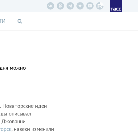
ТИ
одня можно
. Новаторские идеи
уды описывал
и Джованни
горск
, навеки изменили