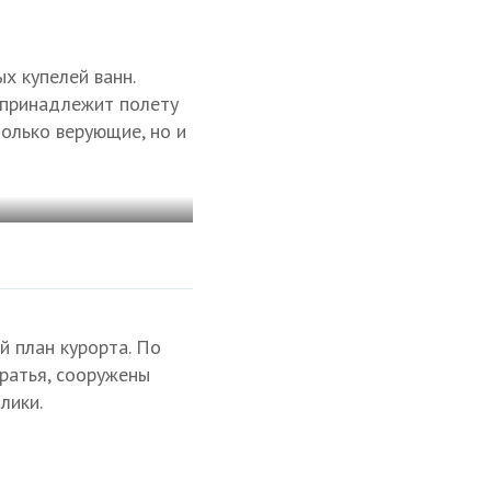
х купелей ванн.
е принадлежит полету
олько верующие, но и
й план курорта. По
братья, сооружены
лики.