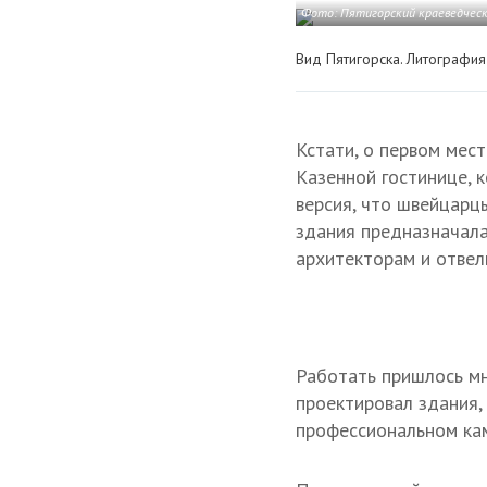
Фото: Пятигорский краеведческ
Вид Пятигорска. Литографи
Кстати, о первом мес
Казенной гостинице, 
версия, что швейцарц
здания предназначалас
архитекторам и отвел
Работать пришлось мн
проектировал здания, 
профессиональном кам