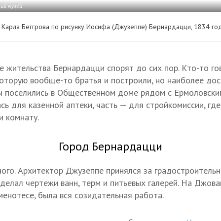
ий музей
я Карла Беггрова по рисунку Иосифа (Джузеппе) Бернардацци, 1834 го
те жительства Бернардацци спорят до сих пор. Кто-то го
которую вообще-то братья и построили, но наиболее до
ы поселились в Общественном доме рядом с Ермоловским
ь для казенной аптеки, часть — для стройкомиссии, где,
и комнату.
Город Бернардацци
ого. Архитектор Джузеппе принялся за градостроительн
делал чертежи ванн, терм и питьевых галерей. На Джован
енотесе, была вся созидательная работа.