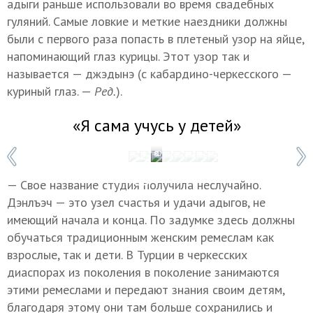
адыги раньше использовали во время свадебных
гуляний. Самые ловкие и меткие наездники должны
были с первого раза попасть в плетеный узор на яйце,
напоминающий глаз курицы. Этот узор так и
называется — джэдынэ (с кабардино-черкесского —
куриный глаз. —
Ред.
).
«Я сама учусь у детей»
1 / 8
Фото: Татьяна Свириденко/ТАСС
— Свое название студия получила неслучайно.
Дэнлъэч — это узел счастья и удачи адыгов, не
имеющий начала и конца. По задумке здесь должны
обучаться традиционным женским ремеслам как
взрослые, так и дети. В Турции в черкесских
диаспорах из поколения в поколение занимаются
этими ремеслами и передают знания своим детям,
благодаря этому они там больше сохранились и