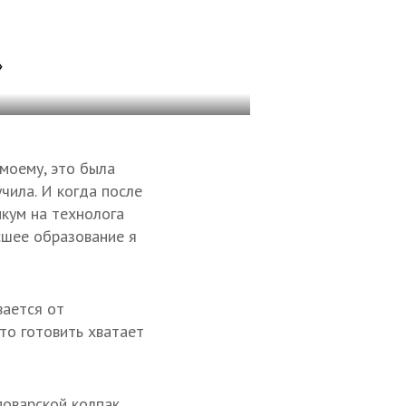
»
-моему, это была
чила. И когда после
икум на технолога
сшее образование я
вается от
что готовить хватает
поварской колпак.