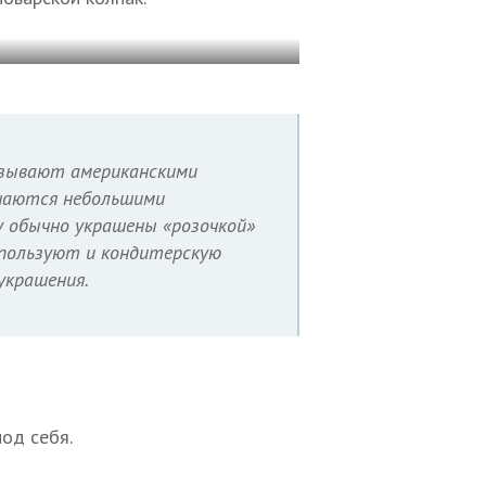
азывают американскими
ичаются небольшими
ху обычно украшены «розочкой»
спользуют и кондитерскую
украшения.
од себя.