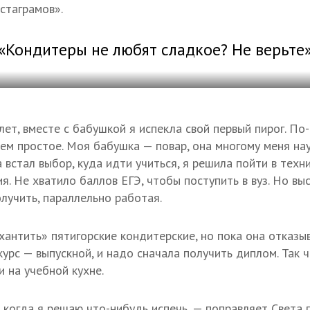
стаграмов».
«Кондитеры не любят сладкое? Не верьте
ет, вместе с бабушкой я испекла свой первый пирог. По
сем простое. Моя бабушка — повар, она многому меня нау
встал выбор, куда идти учиться, я решила пойти в техн
я. Не хватило баллов ЕГЭ, чтобы поступить в вуз. Но вы
лучить, параллельно работая.
хантить» пятигорские кондитерские, но пока она отказы
урс — выпускной, и надо сначала получить диплом. Так 
 на учебной кухне.
 когда я решаю что-нибудь испечь, — поправляет Света 