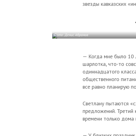
звезды кавказских «ин
Фото: Денис Абрамов
— Когда мне было 10 л
шарлотка, что-то сов
одиннадцатого класса 
общественного питани
все равно планирую по
Светлану пытаются «с
предложений. Третий к
времени только дома и
— У близких праздник,