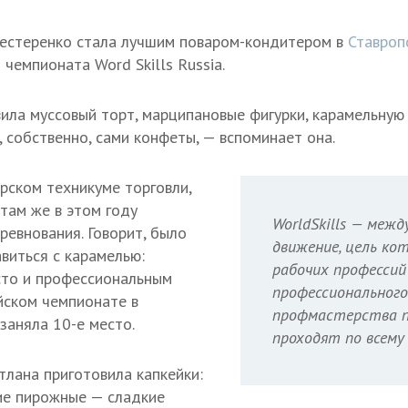
Нестеренко стала лучшим поваром-кондитером в
Ставроп
 чемпионата Word Skills Russia.
вила муссовый торт, марципановые фигурки, карамельную
, собственно, сами конфеты, — вспоминает она.
орском техникуме торговли,
 там же в этом году
WorldSkills — меж
ревнования. Говорит, было
движение, цель к
виться с карамелью:
рабочих профессий
сто и профессиональным
профессионального
йском чемпионате в
профмастерства 
заняла 10-е место.
проходят по всему
тлана приготовила капкейки:
ие пирожные — сладкие