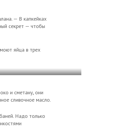
лана. — В капкейках
ный секрет — чтобы
 моют яйца в трех
око и сметану, они
нное сливочное масло.
баней. Надо только
онкостями