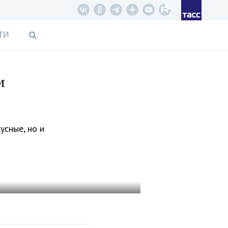
ТИ
и
усные, но и