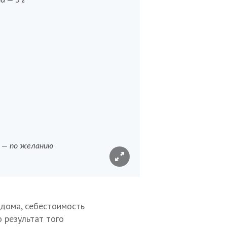
а — 5 г
 — по желанию
 дома, себестоимость
о результат того