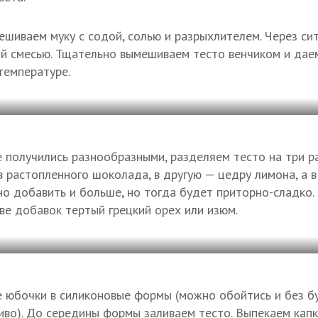
ешиваем муку с содой, солью и разрыхлителем. Через си
й смесью. Тщательно вымешиваем тесто венчиком и дае
температуре.
получились разнообразными, разделяем тесто на три ра
 растопленного шоколада, в другую — цедру лимона, а 
о добавить и больше, но тогда будет приторно-сладко
ве добавок тертый грецкий орех или изюм.
юбочки в силиконовые формы (можно обойтись и без бу
сиво). До середины формы заливаем тесто. Выпекаем кап