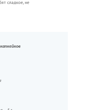
бят сладкое, не
 капкейков
г