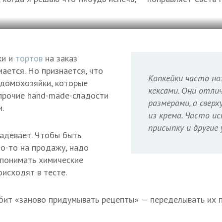
ки и
тортов
на заказ
ается. Но признается, что
Капкейки часто н
 домохозяйки, которые
кексами. Они отл
прочие hand-made-сладости
размерами, а свер
.
из крема. Часто и
присыпку и другие 
адевает. Чтобы быть
то-то на продажу, надо
, понимать химические
оисходят в тесте.
юбит «заново придумывать рецепты» — переделывать их п