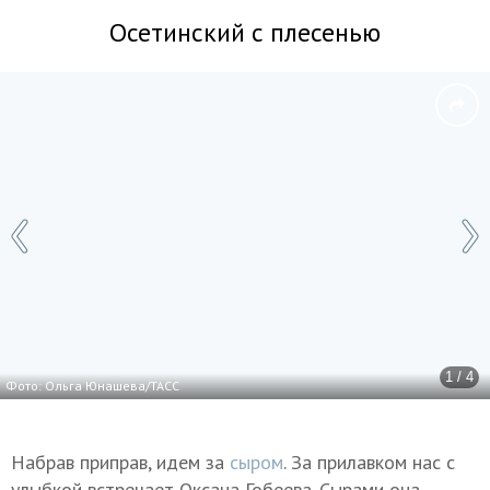
Осетинский с плесенью
1 / 4
Фото: Ольга Юнашева/ТАСС
Набрав приправ, идем за
сыром
. За прилавком нас с
улыбкой встречает Оксана Гобеева. Сырами она