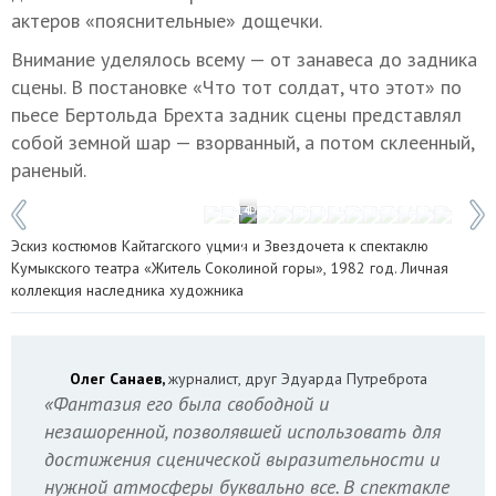
актеров «пояснительные» дощечки.
Внимание уделялось всему — от занавеса до задника
сцены. В постановке «Что тот солдат, что этот» по
пьесе Бертольда Брехта задник сцены представлял
собой земной шар — взорванный, а потом склеенный,
раненый.
1 / 14
Фото: Сергей Фадеичев/ТАСС
Эскиз костюмов Кайтагского уцмия и Звездочета к спектаклю
Кумыкского театра «Житель Соколиной горы», 1982 год. Личная
коллекция наследника художника
Олег Санаев,
журналист, друг Эдуарда Путреброта
«Фантазия его была свободной и
незашоренной, позволявшей использовать для
достижения сценической выразительности и
нужной атмосферы буквально все. В спектакле