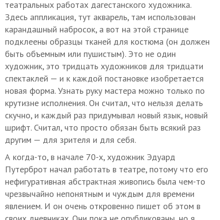
театральных работах дагестанского художника.
Здесь аппликация, тут акварель, там использован
карандашный набросок, а вот на этой странице
подклеены образцы тканей для костюма (он должен
быть объемным или пушистым). Это не один
художник, это тридцать художников для тридцати
спектаклей — и к каждой постановке изобретается
новая форма. Узнать руку мастера можно только по
крутизне исполнения. Он считал, что нельзя делать
скучно, и каждый раз придумывал новый язык, новый
шрифт. Считал, что просто обязан быть всякий раз
другим — для зрителя и для себя.
А когда-то, в начале 70-х, художник Эдуард
Путерброт начал работать в театре, потому что его
нефигуративная абстрактная живопись была чем-то
чрезвычайно непонятным и чуждым для времени
явлением. И он очень откровенно пишет об этом в
своих дневниках. Они пока не опубликованы, но я