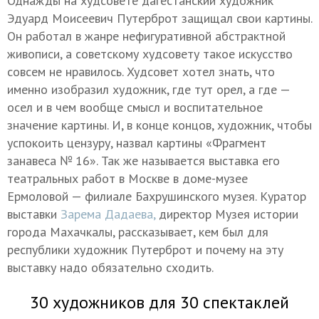
Однажды на худсовете дагестанский художник
Эдуард Моисеевич Путерброт защищал свои картины.
Он работал в жанре нефигуративной абстрактной
живописи, а советскому худсовету такое искусство
совсем не нравилось. Худсовет хотел знать, что
именно изобразил художник, где тут орел, а где —
осел и в чем вообще смысл и воспитательное
значение картины. И, в конце концов, художник, чтобы
успокоить цензуру, назвал картины «Фрагмент
занавеса № 16». Так же называется выставка его
театральных работ в Москве в доме-музее
Ермоловой — филиале Бахрушинского музея. Куратор
выставки
Зарема Дадаева,
директор Музея истории
города Махачкалы, рассказывает, кем был для
республики художник Путерброт и почему на эту
выставку надо обязательно сходить.
30 художников для 30 спектаклей