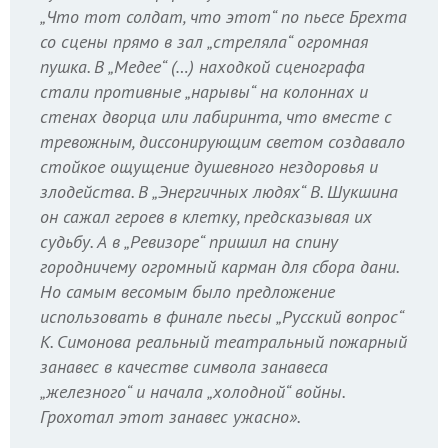
„Что тот солдат, что этот“ по пьесе Брехта
со сцены прямо в зал „стреляла“ огромная
пушка. В „Медее“ (…) находкой сценографа
стали противные „нарывы“ на колоннах и
стенах дворца или лабиринта, что вместе с
тревожным, диссонирующим светом создавало
стойкое ощущение душевного нездоровья и
злодейства. В „Энергичных людях“ В. Шукшина
он сажал героев в клетку, предсказывая их
судьбу. А в „Ревизоре“ пришил на спину
городничему огромный карман для сбора дани.
Но самым весомым было предложение
использовать в финале пьесы „Русский вопрос“
К. Симонова реальный театральный пожарный
занавес в качестве символа занавеса
„железного“ и начала „холодной“ войны.
Грохотал этот занавес ужасно».