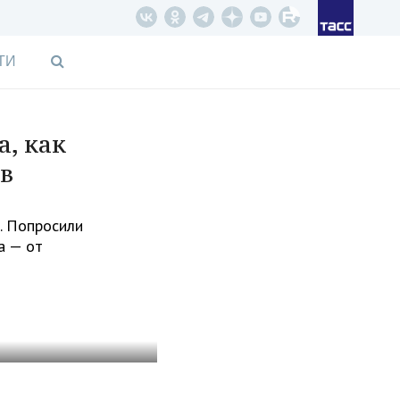
ТИ
а, как
в
. Попросили
а — от