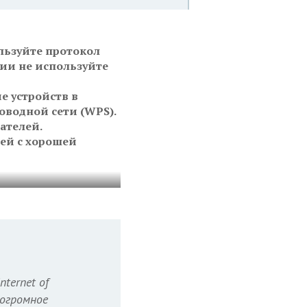
льзуйте протокол
нии не используйте
е устройств в
оводной сети (WPS).
ателей.
ей с хорошей
ternet of
 огромное