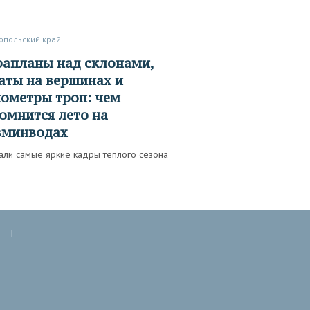
ропольский край
аты на вершинах и
ометры троп: чем
омнится лето на
вминводах
али самые яркие кадры теплого сезона