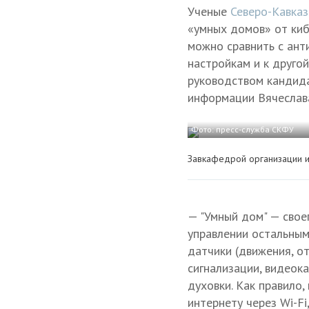
Ученые
Северо-Кавказ
«умных домов» от киб
можно сравнить с ант
настройкам и к друго
руководством кандида
информации Вячеслав
Фото: пресс-служба СКФУ
Завкафедрой организации и
— "Умный дом" — свое
управлении остальным
датчики (движения, о
сигнализации, видеок
духовки. Как правило
интернету через Wi-Fi