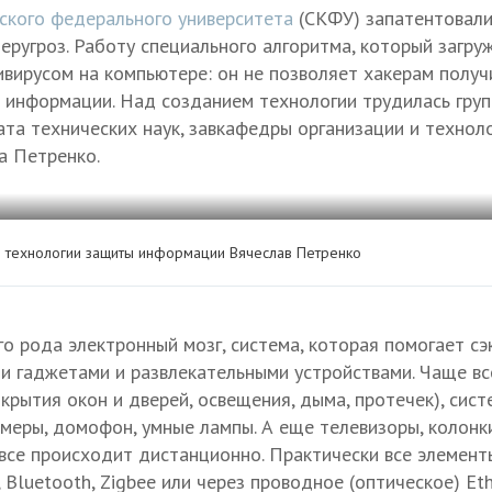
ского федерального университета
(СКФУ) запатентовал
еругроз. Работу специального алгоритма, который загруж
ивирусом на компьютере: он не позволяет хакерам получ
й информации. Над созданием технологии трудилась груп
та технических наук, завкафедры организации и технол
а Петренко.
 технологии защиты информации Вячеслав Петренко
го рода электронный мозг, система, которая помогает с
и гаджетами и развлекательными устройствами. Чаще вс
ткрытия окон и дверей, освещения, дыма, протечек), сис
амеры, домофон, умные лампы. А еще телевизоры, колонк
, все происходит дистанционно. Практически все элемен
, Bluetooth, Zigbee или через проводное (оптическое) E