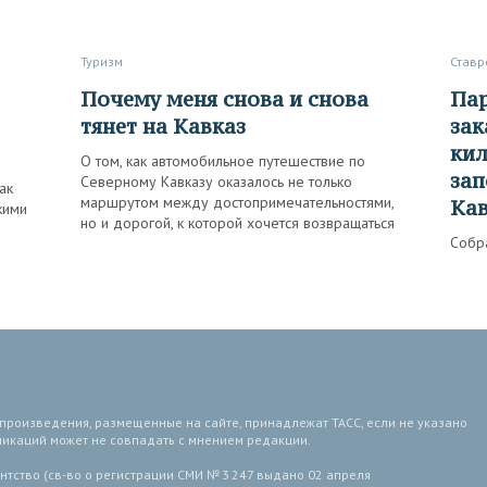
Туризм
Став
Почему меня снова и снова
Парапланы над склонами,
тянет на Кавказ
зак
кил
О том, как автомобильное путешествие по
зап
Северному Кавказу оказалось не только
ак
маршрутом между достопримечательностями,
Ка
кими
но и дорогой, к которой хочется возвращаться
Собр
 произведения, размещенные на сайте, принадлежат ТАСС, если не указано
ликаций может не совпадать с мнением редакции.
тство (св-во о регистрации СМИ № 3 247 выдано 02 апреля