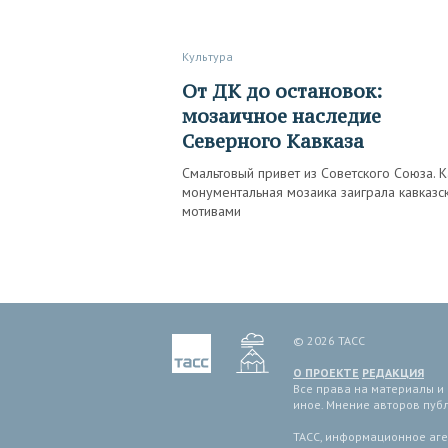
Культура
От ДК до остановок:
мозаичное наследие
Северного Кавказа
Смальтовый привет из Советского Союза. К
монументальная мозаика заиграла кавказс
мотивами
© 2026 ТАСС
О ПРОЕКТЕ
РЕДАКЦИЯ
Все права на материалы и
иное. Мнение авторов пуб
ТАСС, информационное аген