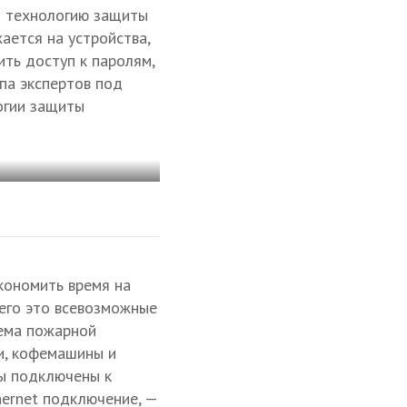
и технологию защиты
ается на устройства,
ить доступ к паролям,
па экспертов под
огии защиты
экономить время на
его это всевозможные
тема пожарной
и, кофемашины и
ты подключены к
thernet подключение, —