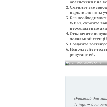
обеспечения на вс
Смените все заво
пароли, логины уч
Без необходимости
WPA3, скройте ваш
персональные дан
Отключите ненужн
локальной сети (
Создайте гостевую
Используйте толь
репутацией.
Фото: пресс-служба СКФУ
«Решений для защ
Things — дословн