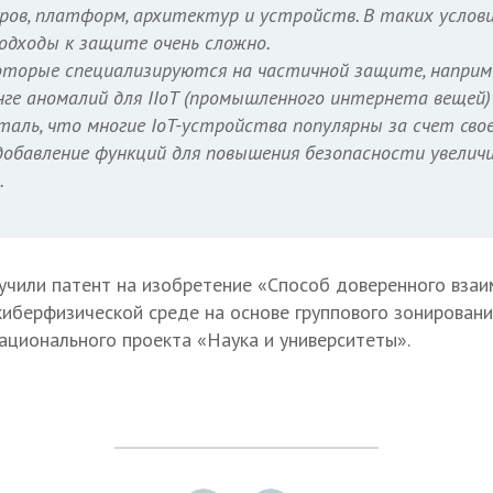
ров, платформ, архитектур и устройств. В таких услов
одходы к защите очень сложно.
оторые специализируются на частичной защите, наприм
ге аномалий для IIoT (промышленного интернета вещей) 
таль, что многие IoT-устройства популярны за счет свое
добавление функций для повышения безопасности увели
.
чили патент на изобретение «Способ доверенного взаи
иберфизической среде на основе группового зонировани
ационального проекта «Наука и университеты».