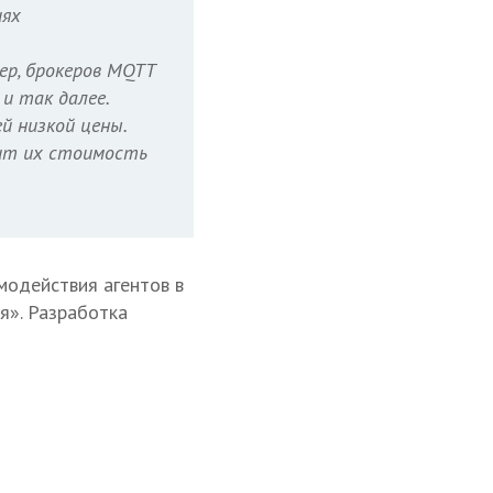
иях
ер, брокеров MQTT
и так далее.
й низкой цены.
чит их стоимость
модействия агентов в
я». Разработка