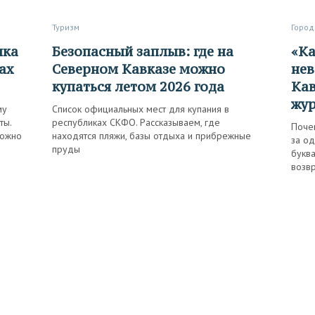
Туризм
Город
Безопасный заплыв: где на
«Кажется, к такой красоте
ах
Северном Кавказе можно
нев
купаться летом 2026 года
Кав
жур
му
Список официальных мест для купания в
ты.
республиках СКФО. Рассказываем, где
Поче
можно
находятся пляжи, базы отдыха и прибрежные
за од
пруды
буква
возвр