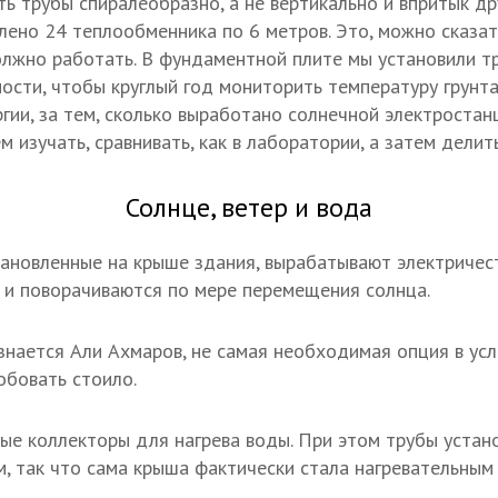
ь трубы спиралеобразно, а не вертикально и впритык дру
ено 24 теплообменника по 6 метров. Это, можно сказать,
олжно работать. В фундаментной плите мы установили тр
ности, чтобы круглый год мониторить температуру грунт
гии, за тем, сколько выработано солнечной электростанц
м изучать, сравнивать, как в лаборатории, а затем делит
Солнце, ветер и вода
становленные на крыше здания, вырабатывают электричест
и поворачиваются по мере перемещения солнца.
изнается Али Ахмаров, не самая необходимая опция в ус
обовать стоило.
ные коллекторы для нагрева воды. При этом трубы уста
, так что сама крыша фактически стала нагревательным