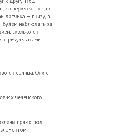
г к другу. Под
 эксперимент, но, по
и датчика — внизу, в
а. Будем наблюдать за
ией, сколько от
ься результатами.
во от солнца. Они с
ловиях чеченского
новлены прямо под
 элементом.