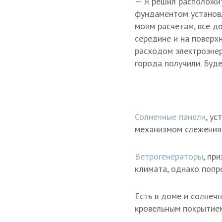
— Я решил расположит
фундаментом установл
моим расчетам, все д
середине и на поверх
расходом электроэнер
города получили. Буде
Солнечные панели
, у
механизмом слежения 
Ветрогенераторы
, пр
климата, однако попр
Есть в доме и солнеч
кровельным покрытием