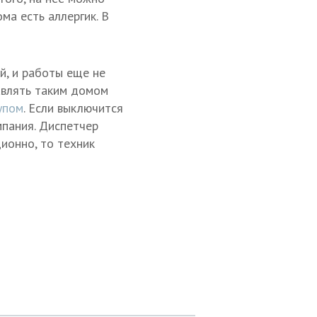
ма есть аллергик. В
й, и работы еще не
авлять таким домом
упом
. Если выключится
мпания. Диспетчер
ционно, то техник