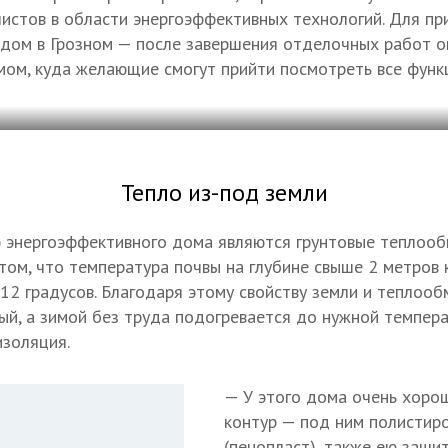
истов в области энергоэффективных технологий. Для пр
 дом в Грозном — после завершения отделочных работ о
ом, куда желающие смогут прийти посмотреть все функц
Тепло из-под земли
 энергоэффективного дома являются грунтовые теплооб
том, что температура почвы на глубине свыше 2 метров 
 12 градусов. Благодаря этому свойству земли и теплооб
й, а зимой без труда подогревается до нужной темпера
золяция.
— У этого дома очень хоро
контур — под ним полистир
(пенопласт), также ею заши