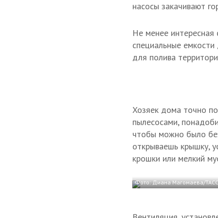
насосы закачивают гор
Не менее интересная 
специальные емкости 
для полива территори
Хозяек дома точно по
пылесосами, понадоби
чтобы можно было без
открываешь крышку, у
крошки или мелкий му
Фото: Диана Магомаева/ТАС
Вентиляция, установл