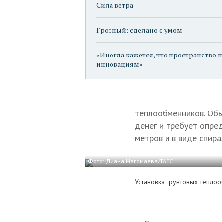
Сила ветра
Грозный: сделано с умом
«Иногда кажется, что пространство п
инновациям»
теплообменников. Обы
денег и требует опре
метров и в виде спира
Фото: Диана Магомаева/ТАСС
Установка грунтовых тепло