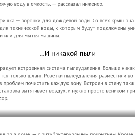
ячую воду в емкость, — рассказал инженер.
фишка — воронки для дождевой воды. Со всех крыш она 
для технической воды, к которым будут подключены ун
и или для мытья машины.
…И никакой пыли
радует встроенная система пылеудаления. Больше никак
тся только шланг. Розетки пылеудаления разместили во
 проблем почистить каждую зону. Встроен в стену такж
становка вытягивает воздух, и нужно просто веником пр
сор.
С
енная в доме, — с антибактериальным покрытием. Кроме 