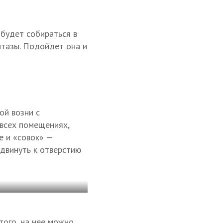
будет собираться в
итазы. Подойдет она и
ой возни с
 всех помещениях,
е и «совок» —
идвинуть к отверстию
того, на нее можно