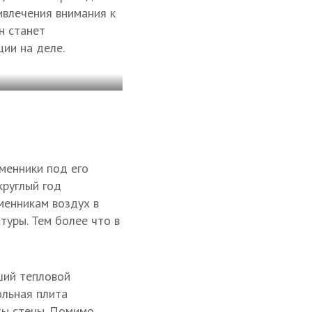
ивлечения внимания к
н станет
ии на деле.
менники под его
круглый год
менникам воздух в
туры. Тем более что в
ший тепловой
ольная плита
ты стены. Помимо