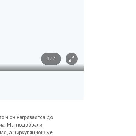
1 / 7
Фото: Диана Магомаева/ТАС
том он нагревается до
ема. Мы подобрали
пло, а циркуляционные