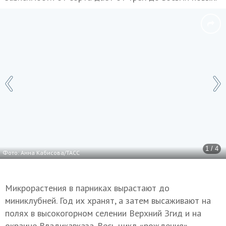
1 / 4
Фото: Анна Кабисова/ТАСС
Микрорастения в парниках вырастают до
миниклубней. Год их хранят, а затем высаживают на
полях в высокогорном селении Верхний Згид и на
окраине Владикавказа. Весь цикл «рождения»