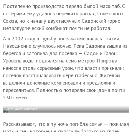
Постепенно производство теряло былой масштаб. С
потерями ему удалось пережить распад Советского
Союза, но к началу двухтысячных Садонский горно-
металлургический комбинат почти не работал.
А в 2002 году в судьбу поселка вмешалась стихия.
Наводнение случилось ночью. Река Садонка вышла из
берегов и затопила два поселка — Садон и Галон.
Уровень воды поднялся на семь метров. Природа
нанесла столь серьезный урон, что власти признали:
поселок восстанавливать нерентабельно. Жителям
выделили денежные компенсации и предложили
переселиться. Полностью потеряли свои дома почти
530 семей.
Фото: Анна Кабисова
Рассказывают, что в ту ночь погибла семья — пожилая
мать и сын, которые не смогли выбраться из своей