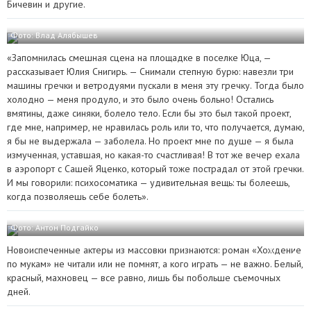
Бичевин и другие.
Фото: Влад Алябышев
«Запомнилась смешная сцена на площадке в поселке Юца, —
рассказывает Юлия Снигирь. — Снимали степную бурю: навезли три
машины гречки и ветродуями пускали в меня эту гречку. Тогда было
холодно — меня продуло, и это было очень больно! Остались
вмятины, даже синяки, болело тело. Если бы это был такой проект,
где мне, например, не нравилась роль или то, что получается, думаю,
я бы не выдержала — заболела. Но проект мне по душе — я была
измученная, уставшая, но какая-то счастливая! В тот же вечер ехала
в аэропорт с Сашей Яценко, который тоже пострадал от этой гречки.
И мы говорили: психосоматика — удивительная вещь: ты болеешь,
когда позволяешь себе болеть».
Фото: Антон Подгайко
Новоиспеченные актеры из массовки признаются: роман «Хождение
по мукам» не читали или не помнят, а кого играть — не важно. Белый,
красный, махновец — все равно, лишь бы побольше съемочных
дней.