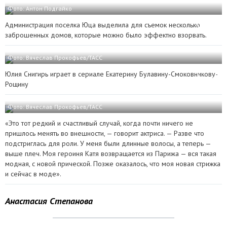
Фото: Антон Подгайко
Администрация поселка Юца выделила для съемок несколько
заброшенных домов, которые можно было эффектно взорвать.
Фото: Вячеслав Прокофьев/ТАСС
Юлия Снигирь играет в сериале Екатерину Булавину-Смоковникову-
Рощину
Фото: Вячеслав Прокофьев/ТАСС
«Это тот редкий и счастливый случай, когда почти ничего не
пришлось менять во внешности, — говорит актриса. — Разве что
подстриглась для роли. У меня были длинные волосы, а теперь —
выше плеч. Моя героиня Катя возвращается из Парижа — вся такая
модная, с новой прической. Позже оказалось, что моя новая стрижка
и сейчас в моде».
Анастасия Степанова