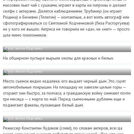
массовки пьют чай с сушками, играют в карты на патроны и делают
селфи с актерами. Делятся наблюдениями: Трубинер (он играет
Рощина) и Бичевин (Телегин) — контактные, а вот взять автограф или
сфотографироваться со Светланой Ходченковой (Лиза Расторгуева)
ни у кого не вышло. Актриса не говорила ни «да», ни «нет» — просто
шла мимо поклонников.
Фото: Антон Подгайко
На обширном пустыре вырыли окопы для красных и белых.
Фото: Антон Подгайко
Место съемок видно издалека: его выдает черный дым. Это горят
автомобильные покрышки. На площадку их завезли целые горы —
сгорают они быстро, за полчаса, а гражданскую войну снимают почти
три месяца — с марта по май. Перед съемочными дублями еще и
поджигают факелы, пускающие белый дым.
Фото: Антон Подгайко
Режиссер Константин Худяков (
слева
), по словам актеров, всегда