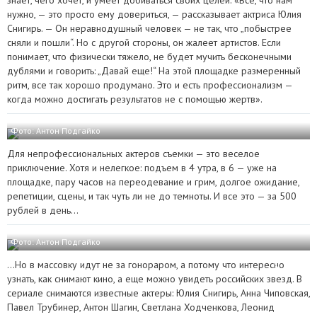
знает, чего хочет, и умеет добиваться своих целей. «Все, что нам
нужно, — это просто ему довериться, — рассказывает актриса Юлия
Снигирь. — Он неравнодушный человек — не так, что „побыстрее
сняли и пошли“. Но с другой стороны, он жалеет артистов. Если
понимает, что физически тяжело, не будет мучить бесконечными
дублями и говорить: „Давай еще!“ На этой площадке размеренный
ритм, все так хорошо продумано. Это и есть профессионализм —
когда можно достигать результатов не с помощью жертв».
Фото: Антон Подгайко
Для непрофессиональных актеров съемки — это веселое
приключение. Хотя и нелегкое: подъем в 4 утра, в 6 — уже на
площадке, пару часов на переодевание и грим, долгое ожидание,
репетиции, сцены, и так чуть ли не до темноты. И все это — за 500
рублей в день…
Фото: Антон Подгайко
…Но в массовку идут не за гонораром, а потому что интересно
узнать, как снимают кино, а еще можно увидеть российских звезд. В
сериале снимаются известные актеры: Юлия Снигирь, Анна Чиповская,
Павел Трубинер, Антон Шагин, Светлана Ходченкова, Леонид