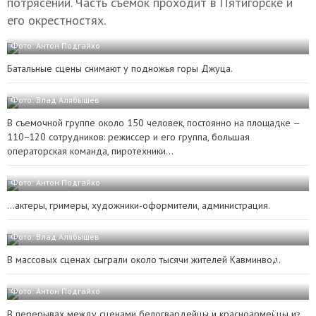
потрясений. Часть съемок проходит в Пятигорске и
его окрестностях.
Фото: Антон Подгайко
Батальные сцены снимают у подножья горы Джуца.
Фото: Влад Алябышев
В съемочной группе около 150 человек, постоянно на площадке —
110−120 сотрудников: режиссер и его группа, большая
операторская команда, пиротехники…
Фото: Антон Подгайко
…актеры, гримеры, художники-оформители, администрация.
Фото: Влад Алябышев
В массовых сценах сыграли около тысячи жителей Кавминвод.
Фото: Антон Подгайко
В перерывах между сценами белогвардейцы и красноармейцы из