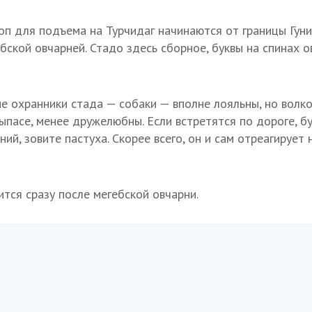
оп для подъема на Турчидаг начинаются от границы Гуни
ебской овчарней. Стадо здесь сборное, буквы на спинах 
е охранники стада — собаки — вполне лояльны, но волк
ыпасе, менее дружелюбны. Если встретятся по дороге, б
ний, зовите пастуха. Скорее всего, он и сам отреагируе
тся сразу после мегебской овчарни.