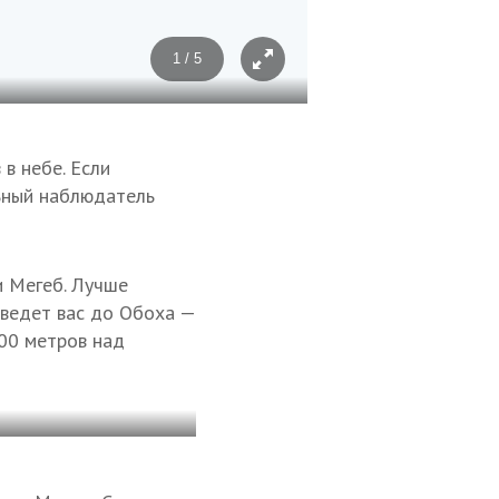
1 / 5
Фото: Марина Львова/ТАСС
в небе. Если
льный наблюдатель
и Мегеб. Лучше
оведет вас до Обоха —
800 метров над