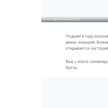
Фото: Марина Львова/ТАСС
Подъем в гору пологи
диких лошадей. Вожак
открывается пасторал
Вид с плато головокру
Бухты.