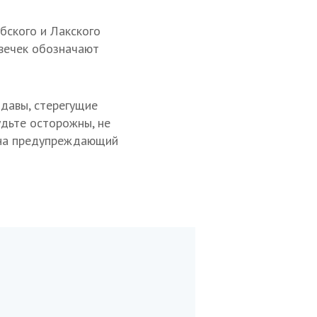
бского и Лакского
овечек обозначают
одавы, стерегущие
удьте осторожны, не
т на предупреждающий