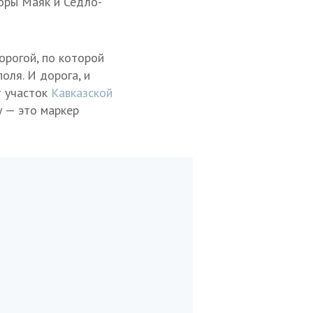
горы Маяк и Седло-
орогой, по которой
оля. И дорога, и
т участок
Кавказской
у — это маркер