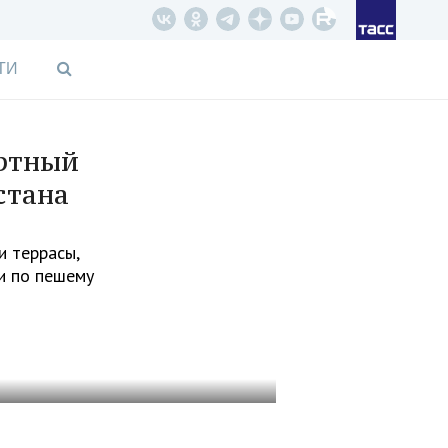
ТИ
артный
стана
и террасы,
ти по пешему