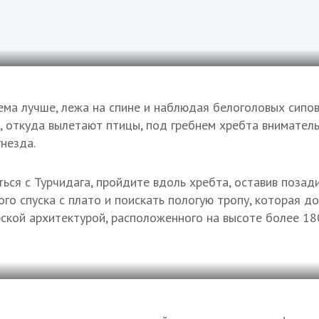
ма лучше, лежа на спине и наблюдая белоголовых сипов 
у, откуда вылетают птицы, под гребнем хребта внимате
незда.
ться с Турчидага, пройдите вдоль хребта, оставив позад
ого спуска с плато и поискать пологую тропу, которая д
рской архитектурой, расположенного на высоте более 1