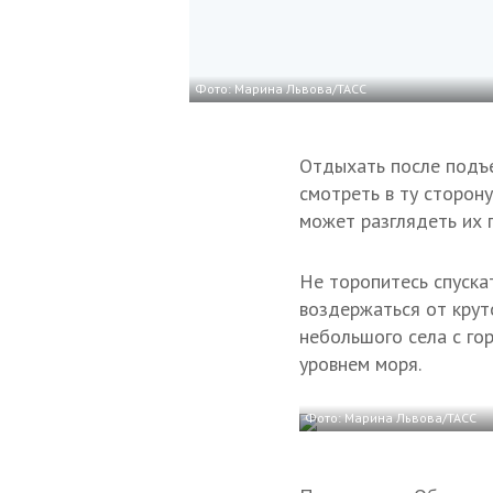
Фото: Марина Львова/ТАСС
Отдыхать после подъе
смотреть в ту сторон
может разглядеть их г
Не торопитесь спуска
воздержаться от крут
небольшого села с го
уровнем моря.
Фото: Марина Львова/ТАСС