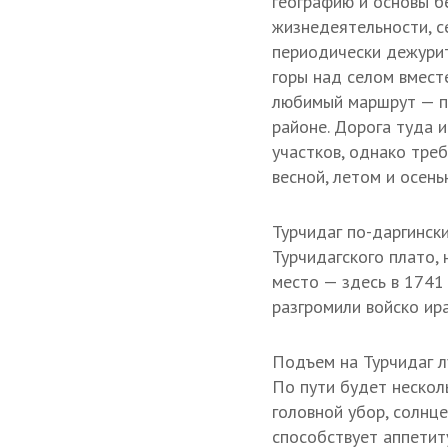
географию и основы б
жизнедеятельности, с
периодически дежурит
горы над селом вмест
любимый маршрут — по
районе. Дорога туда 
участков, однако тре
весной, летом и осень
Турчидаг по-даргинск
Турчидагского плато,
место — здесь в 1741
разгромили войско ир
Подъем на Турчидаг л
По пути будет нескол
головной убор, солнце
способствует аппетит