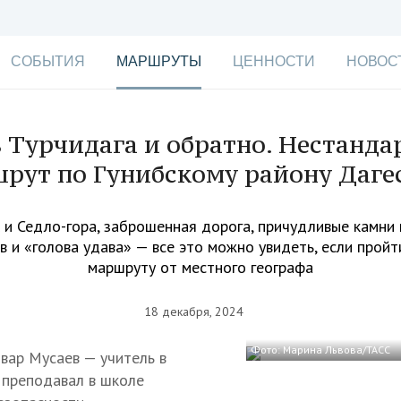
СОБЫТИЯ
МАРШРУТЫ
ЦЕННОСТИ
НОВОС
 Турчидага и обратно. Нестанд
рут по Гунибскому району Даге
 и Седло-гора, заброшенная дорога, причудливые камни 
в и «голова удава» — все это можно увидеть, если прой
маршруту от местного географа
18 декабря, 2024
Фото: Марина Львова/ТАСС
вар Мусаев — учитель в
 преподавал в школе