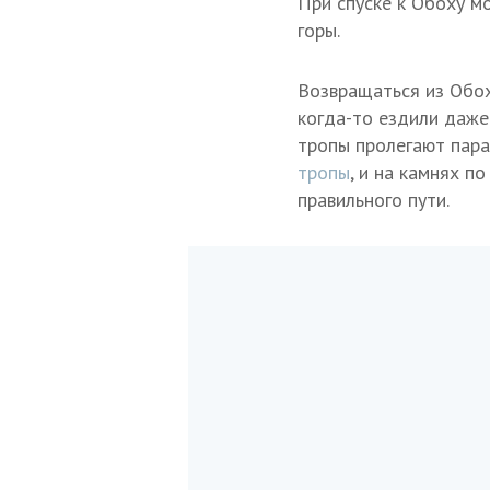
При спуске к Обоху м
горы.
Возвращаться из Обох
когда-то ездили даже
тропы пролегают пара
тропы
, и на камнях п
правильного пути.