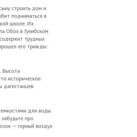
сыну строить дом и
юбит подниматься в
кой школе. Их
ла Обох в Гунибском
 содержит трудных
 прошел его трижды:
. Высота
Это историческое
ы дагестанцев
 емкостями для воды.
 забудьте про
мозок — горный воздух