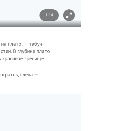
1 / 4
Фото: Марина Львова/ТАСС
 на плато, — табун
тей. В глубине плато
 красивое зрелище.
огратль, слева —