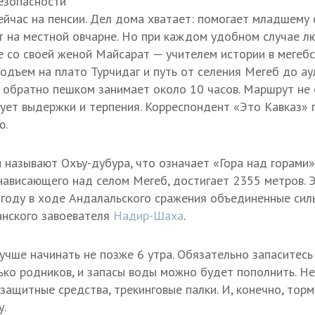
езопасности
ейчас на пенсии. Дел дома хватает: помогает младшему 
 на местной овчарне. Но при каждом удобном случае л
е со своей женой Майсарат — учителем истории в мегебс
дъем на плато Турчидаг и путь от селения Мегеб до ау
и обратно пешком занимает около 10 часов. Маршрут не
бует выдержки и терпения. Корреспондент «Это Кавказ»
ю.
и называют Охъу-дубура, что означает «Гора над горами»
 нависающего над селом Мегеб, достигает 2355 метров. 
 году в ходе Андалальского сражения объединенные сил
анского завоевателя
Надир-Шаха
.
учше начинать не позже 6 утра. Обязательно запаситесь
ько родников, и запасы воды можно будет пополнить. Не
защитные средства, трекинговые палки. И, конечно, тор
у.