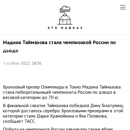
Мадина
Таймазова
(вторая
слева)
с
золотой
Мадина Таймазова стала чемпионкой России по
медалью
дзюдо
чемпионата
России.
Фото:
1 ноября 2022, 18:56
Федерация
дзюдо
России
Бронзовый призер Олимпиады в Токио Мадина Таймазова
стала победительницей чемпионата России по дзюдо в
весовой категории до 70 кг.
В финальной схватке Таймазова победила Дину Гизатулину,
которой досталось серебро. Бронзовыми призерами в этой
категории стали Дарья Храмойкина и Яна Полякова,
сообщает ТАСС.
Победу на чемпионате России завоевали также Абрек