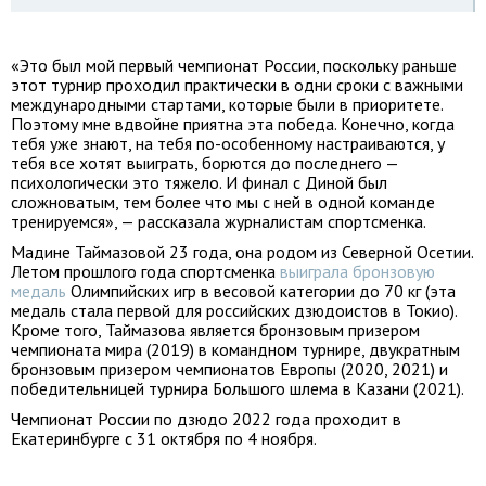
«Это был мой первый чемпионат России, поскольку раньше
этот турнир проходил практически в одни сроки с важными
международными стартами, которые были в приоритете.
Поэтому мне вдвойне приятна эта победа. Конечно, когда
тебя уже знают, на тебя по-особенному настраиваются, у
тебя все хотят выиграть, борются до последнего —
психологически это тяжело. И финал с Диной был
сложноватым, тем более что мы с ней в одной команде
тренируемся», — рассказала журналистам спортсменка.
Мадине Таймазовой 23 года, она родом из Северной Осетии.
Летом прошлого года спортсменка
выиграла бронзовую
медаль
Олимпийских игр в весовой категории до 70 кг (эта
медаль стала первой для российских дзюдоистов в Токио).
Кроме того, Таймазова является бронзовым призером
чемпионата мира (2019) в командном турнире, двукратным
бронзовым призером чемпионатов Европы (2020, 2021) и
победительницей турнира Большого шлема в Казани (2021).
Чемпионат России по дзюдо 2022 года проходит в
Екатеринбурге с 31 октября по 4 ноября.