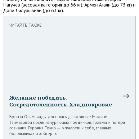
Нагучев (весовая категория до 66 кг), Армен Агаян (до 73 кг) и
Дали Лилуашвили (до 63 кг).
ЧИТАЙТЕ ТАКЖЕ
Желание победить.
Сосредоточенность. Хладнокровие
Бронза Олимпиады досталась дзюдоистке Мадине
Таймазовой после изнуряющих поединков, травмы и потери
сознания. Героиня Токио — о жалости к себе, главных
болельщиках и хейтерах