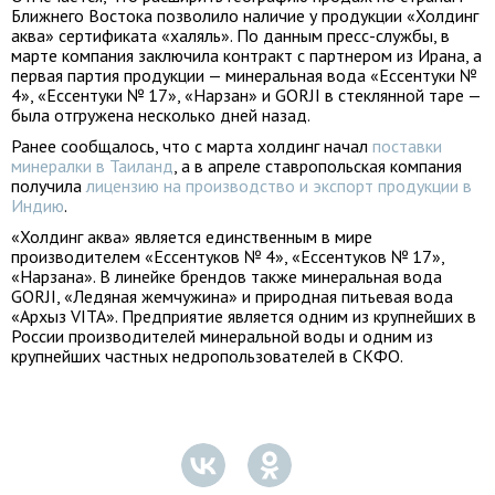
Ближнего Востока позволило наличие у продукции «Холдинг
аква» сертификата «халяль». По данным пресс-службы, в
марте компания заключила контракт с партнером из Ирана, а
первая партия продукции — минеральная вода «Ессентуки №
4», «Ессентуки № 17», «Нарзан» и GORJI в стеклянной таре —
была отгружена несколько дней назад.
Ранее сообщалось, что с марта холдинг начал
поставки
минералки в Таиланд
, а в апреле ставропольская компания
получила
лицензию на производство и экспорт продукции в
Индию
.
«Холдинг аква» является единственным в мире
производителем «Ессентуков № 4», «Ессентуков № 17»,
«Нарзана». В линейке брендов также минеральная вода
GORJI, «Ледяная жемчужина» и природная питьевая вода
«Архыз VITA». Предприятие является одним из крупнейших в
России производителей минеральной воды и одним из
крупнейших частных недропользователей в СКФО.