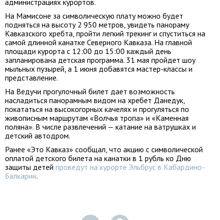
администрациях курортов.
На Мамисоне за символическую плату можно будет
подняться на высоту 2 950 метров, увидеть панораму
Кавказского хребта, пройти легкий трекинг и спуститься на
самой длинной канатке Северного Кавказа. На главной
площади курорта с 12:00 до 15:00 каждый день
запланирована детская программа. 31 мая пройдет шоу
мыльных пузырей, а 1 июня добавятся мастер-классы и
представление.
На Ведучи прогулочный билет дает возможность
насладиться панорамным видом на хребет Данедук,
покататься на высокогорных качелях и прогуляться по
живописным маршрутам «Волчья тропа» и «Каменная
поляна». В числе развлечений — катание на ватрушках и
детский автодром.
Ранее «Это Кавказ» сообщал, что акцию с символической
оплатой детского билета на канатки в 1 рубль ко Дню
защиты детей
проведут на курорте Эльбрус в Кабардино-
Балкарии
.