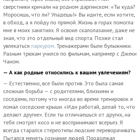
сверстники кричали на родном даргинском: «Ты куда?
Моросишь, что ли? Упадешь!» Вы идите, если хотите,
в обход, а я пойду по прямой. Жизнь в горах помогла
мне в моих занятиях. Я освоил скалолазание, даже не
зная, что это отдельный вид спорта. Позже стал
увлекаться
паркуром
. Тренажерами были булыжники.
Разным трюкам учился по фильмам, например с Джеки
Чаном.
— А как родные относились к вашим увлечениям?
— Естественно, все были против. Это была самая
сложная борьба — с родителями, близкими и
соседями, потому что иногда во время тренировок я
ломал соседские крыши. «Иди работай, делай то, что
делают другие». Если ты отличаешься от других, на
тебя смотрят косо и не воспринимают всерьез. Я
всегда старался стереотипы людские переворачивать.
Пытался менять сознание людей. Продолжал