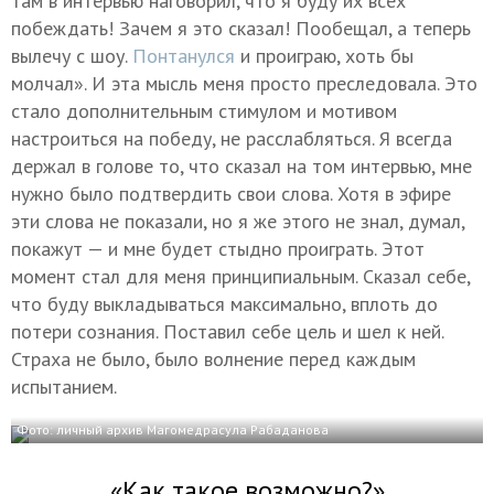
там в интервью наговорил, что я буду их всех
побеждать! Зачем я это сказал! Пообещал, а теперь
вылечу с шоу.
Понтанулся
и проиграю, хоть бы
молчал». И эта мысль меня просто преследовала. Это
стало дополнительным стимулом и мотивом
настроиться на победу, не расслабляться. Я всегда
держал в голове то, что сказал на том интервью, мне
нужно было подтвердить свои слова. Хотя в эфире
эти слова не показали, но я же этого не знал, думал,
покажут — и мне будет стыдно проиграть. Этот
момент стал для меня принципиальным. Сказал себе,
что буду выкладываться максимально, вплоть до
потери сознания. Поставил себе цель и шел к ней.
Страха не было, было волнение перед каждым
испытанием.
Фото: личный архив Магомедрасула Рабаданова
«Как такое возможно?»