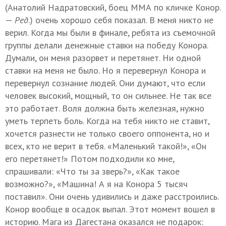
(Анатолий Надратовский, боец ММА по кличке Конор.
—
Ред
.) очень хорошо себя показал. В меня никто не
верил. Когда мы были в финале, ребята из съемочной
группы делали денежные ставки на победу Конора.
Думали, он меня разорвет и перетянет. Ни одной
ставки на меня не было. Но я перевернул Конора и
перевернул сознание людей. Они думают, что если
человек высокий, мощный, то он сильнее. Не так все
это работает. Воля должна быть железная, нужно
уметь терпеть боль. Когда на тебя никто не ставит,
хочется разнести не только своего оппонента, но и
всех, кто не верит в тебя. «Маленький такой!», «Он
его перетянет!» Потом подходили ко мне,
спрашивали: «Что ты за зверь?», «Как такое
возможно?», «Машина! А я на Конора 5 тысяч
поставил». Они очень удивились и даже расстроились.
Конор вообще в осадок выпал. Этот момент вошел в
историю. Мага из Дагестана оказался не подарок: