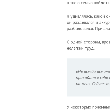
в твою семью войдет»
Я удивлялась, какой о
он раздевался и аккур
разбаловался. Пришла 
С одной стороны, врод
нелегкий труд.
«Не всегда все г
приходится себя с
на меня. Сейчас-т
У некоторых приемных