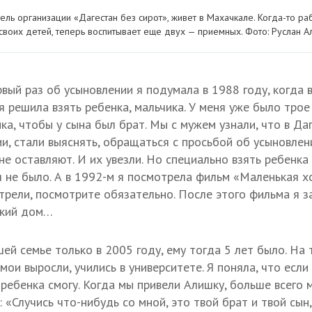
ель организации «Дагестан без сирот», живет в Махачкале. Когда-то ра
 своих детей, теперь воспитывает еще двух — приемных. Фото: Руслан 
вый раз об усыновлении я подумала в 1988 году, когда 
я решила взять ребенка, мальчика. У меня уже было трое
ика, чтобы у сына был брат. Мы с мужем узнали, что в Д
и, стали выяснять, обращаться с просьбой об усыновлени
не оставляют. И их увезли. Но специально взять ребенка
я не было. А в 1992-м я посмотрела фильм «Маленькая 
отрели, посмотрите обязательно. После этого фильма я 
ский дом…
ей семье только в 2005 году, ему тогда 5 лет было. На
мои выросли, учились в университете. Я поняла, что если
 ребенка смогу. Когда мы привели Алишку, больше всего 
: «Случись что-нибудь со мной, это твой брат и твой сын,