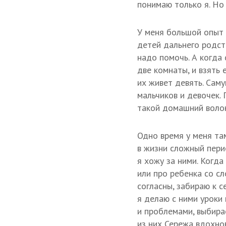
понимаю только я. Но
У меня большой опыт 
детей дальнего родств
надо помочь. А когда 
две комнаты, и взять 
их живет девять. Сам
мальчиков и девочек.
такой домашний волон
Одно время у меня там
в жизни сложный пери
я хожу за ними. Когд
или про ребенка со с
согласны, забираю к с
я делаю с ними уроки 
и проблемами, выбира
из них Сережа вдохно