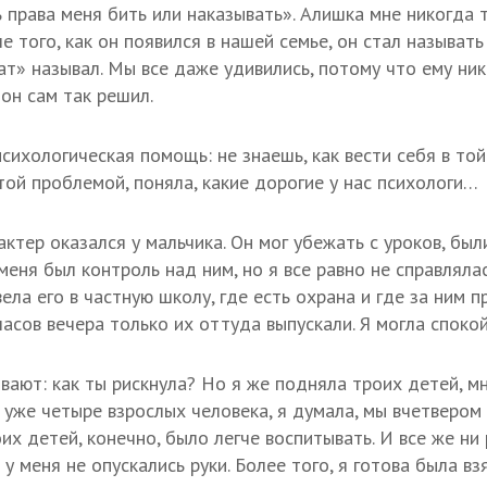
 права меня бить или наказывать». Алишка мне никогда т
е того, как он появился в нашей семье, он стал называть
ат» называл. Мы все даже удивились, потому что ему ник
он сам так решил.
ихологическая помощь: не знаешь, как вести себя в той
той проблемой, поняла, какие дорогие у нас психологи…
ктер оказался у мальчика. Он мог убежать с уроков, бы
меня был контроль над ним, но я все равно не справляла
ела его в частную школу, где есть охрана и где за ним 
часов вечера только их оттуда выпускали. Я могла споко
вают: как ты рискнула? Но я же подняла троих детей, м
е уже четыре взрослых человека, я думала, мы вчетвером
их детей, конечно, было легче воспитывать. И все же ни 
 у меня не опускались руки. Более того, я готова была вз