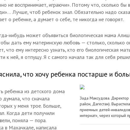
зно не воспринимает, играючи». Потому что, сколько бы в
и»… Лучше, чтоб ребенок знал. Обязательно надо сказа
ает о ребенке, а думает о себе, те никогда не говорят.
огда-нибудь может объявиться биологическая мама Алиш
 чтобы дать ему материнскую любовь — столько, сколько он
т, что ему интересно узнать, кто его биологическая мать
ти к ней, я отпущу. Я с самого начала так для себя решил
яснила, что хочу ребенка постарше и боль
ть ребенка из детского дома
о думала, что сначала
Зада Максудова. Директор 
район, Дагестан). Вырастил
торых у меня трое. Больше,
приемных детей-инвалидов.
ал. Когда дети получили
интернат», через который 
вели, поняла — пора.
а в Махачкале, написала