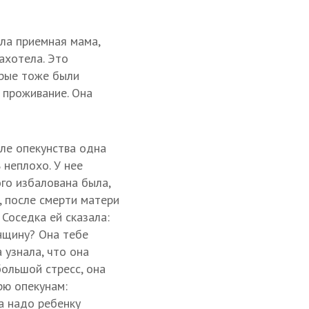
ыла приемная мама,
ахотела. Это
орые тоже были
 проживание. Она
еле опекунства одна
 неплохо. У нее
го избалована была,
, после смерти матери
 Соседка ей сказала:
нщину? Она тебе
 узнала, что она
большой стресс, она
рю опекунам:
а надо ребенку