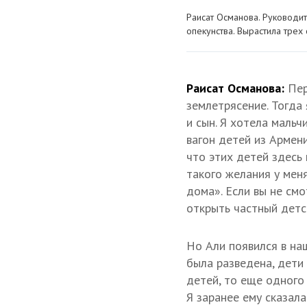
Раисат Османова. Руководит
опекунства. Вырастила трех
Раисат Османова:
Пер
землетрясение. Тогда 
и сын. Я хотела мальч
вагон детей из Армени
что этих детей здесь 
такого желания у мен
дома». Если вы не см
открыть частный дет
Но Али появился в наш
была разведена, дети 
детей, то еще одного
Я заранее ему сказала