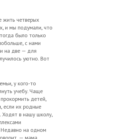
е жить четверых
х, и мы подумали, что
с тогда было только
побольше, с нами
и на две — для
лучилось уютно. Вот
мьи, у кого-то
януть учебу. Чаще
 прокормить детей,
, если их родные
. Ходят в нашу школу,
мплексами
. Недавно на одном
оворит, — мама.