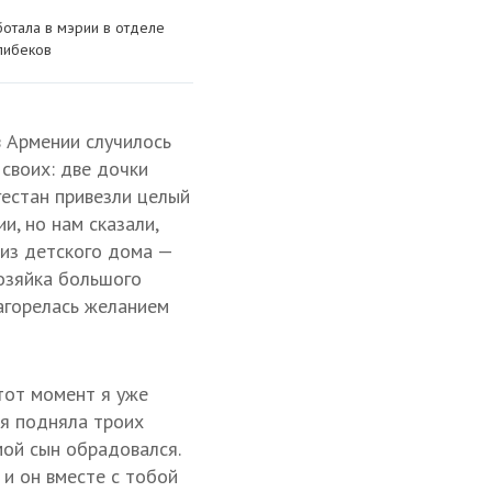
ботала в мэрии в отделе
Алибеков
в Армении случилось
 своих: две дочки
агестан привезли целый
и, но нам сказали,
 из детского дома —
хозяйка большого
загорелась желанием
 тот момент я уже
 я подняла троих
мой сын обрадовался.
 и он вместе с тобой