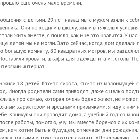
 прошло еще очень мало времени.
общения с детьми. 29 лет назад мы с мужем взяли к себ
енника. Они не ходили в школу, жили в тяжелых условия
стали жить вместе, я поняла, как мне это нравится. У на
еще детей мы не могли. Зато сейчас, когда дом сделали 
ую большую комнату, 80 квадратных метров, мы разделил
 Поставили кровати, шкафы для одежды и книг, столы. По
терский интернат.
 жили 18 детей. Кто-то сирота, кто-то из малоимущей се
од. Иногда родители сами приводят, даже с целью подт
а слышу про семью, которая очень бедно живет, не может
ложным характером и вредными привычками, я иду к ним и
ебе. Каникулы они проводят дома, а учебный год со мной
после работы, помогаю, учу, мы вместе боремся с их ко
ем, кем хотим быть в будущем, отмечаем дни рождения
вился тостами и тоже захотел сказать. «Поздравляю, — г