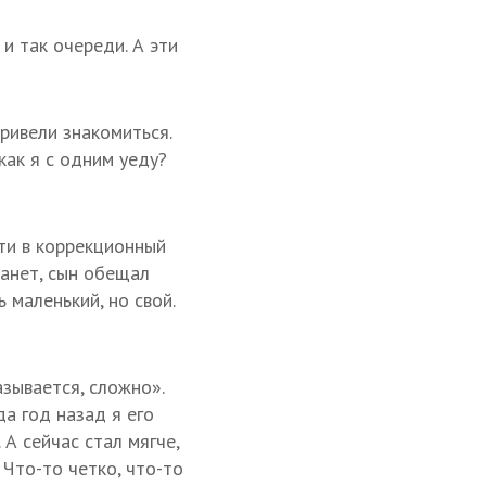
и так очереди. А эти
Привели знакомиться.
как я с одним уеду?
ти в коррекционный
танет, сын обещал
 маленький, но свой.
азывается, сложно».
да год назад я его
 А сейчас стал мягче,
 Что-то четко, что-то