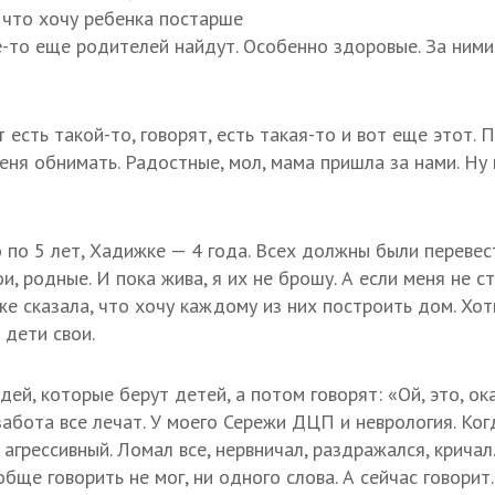
, что хочу ребенка постарше
е-то еще родителей найдут. Особенно здоровые. За ними 
 есть такой-то, говорят, есть такая-то и вот еще этот. 
еня обнимать. Радостные, мол, мама пришла за нами. Ну 
 по 5 лет, Хадижке — 4 года. Всех должны были перевес
и, родные. И пока жива, я их не брошу. А если меня не с
же сказала, что хочу каждому из них построить дом. Хоть
 дети свои.
ей, которые берут детей, а потом говорят: «Ой, это, ок
забота все лечат. У моего Сережи ДЦП и неврология. Ког
 агрессивный. Ломал все, нервничал, раздражался, кричал.
бще говорить не мог, ни одного слова. А сейчас говорит.