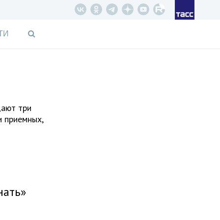
ТИ
дают три
и приемных,
нать»