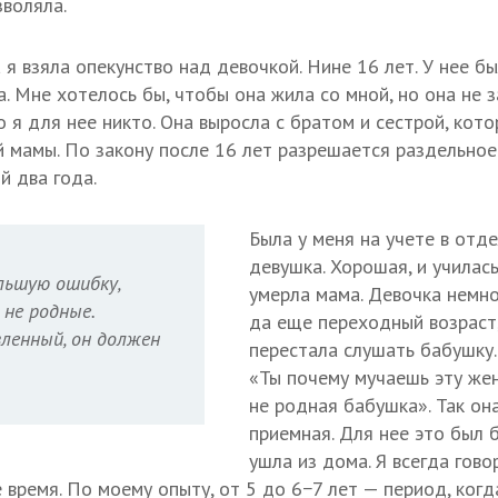
воляла.
 я взяла опекунство над девочкой. Нине 16 лет. У нее б
. Мне хотелось бы, чтобы она жила со мной, но она не з
о я для нее никто. Она выросла с братом и сестрой, кот
 мамы. По закону после 16 лет разрешается раздельное
й два года.
Была у меня на учете в отд
девушка. Хорошая, и училась
льшую ошибку,
умерла мама. Девочка немно
 не родные.
да еще переходный возраст
вленный, он должен
перестала слушать бабушку.
«Ты почему мучаешь эту же
не родная бабушка». Так она
приемная. Для нее это был 
ушла из дома. Я всегда гово
 время. По моему опыту, от 5 до 6−7 лет — период, когд