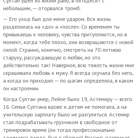
Султан ушел из жизни рано, в пятьдесят с
небольшим, — оторвался тромб.
— Его уход был для меня ударом. Вся жизнь
разделилась на «до» и «после». Со временем ты
привыкаешь к человеку, чувства притупляются, но в
момент, когда тебе плохо, они возвращаются с новой
силой. Странно, конечно, смотреть на 70-летнюю
старуху, рассуждающую о любви, но это
действительно так! Наверное, всю тяжесть жизни мне
скрашивала любовь к мужу. Я всегда скучала без него,
а когда он приходил — по шагам определяла, в каком
он настроении.
Когда Султан умер, Лейле было 19, Астемиру — всего
16. Семья Султана вдове и детям не помогала, а на
учительскую зарплату было не разгуляться. Астемир
стал подрабатывать грузчиком в свободное от
тренировок время (он тогда профессионально
занимался дзюдо, был в сборной России), разгружал