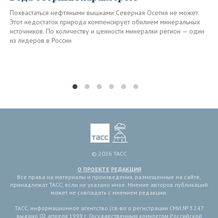
Похвастаться нефтяными вышками Северная Осетия не может.
Этот недостаток природа компенсирует обилием минеральных
источников. По количеству и ценности минералки регион — один
из лидеров в России
© 2026 ТАСС
О ПРОЕКТЕ
РЕДАКЦИЯ
Все права на материалы и произведения, размещенные на сайте,
принадлежат ТАСС, если не указано иное. Мнение авторов публикаций
может не совпадать с мнением редакции.
ТАСС, информационное агентство (св-во о регистрации СМИ № 3 247
выдано 02 апреля 1999 г. Государственным комитетом Российской